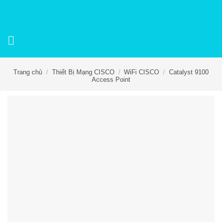
Skip
to
content
Trang chủ
/
Thiết Bị Mạng CISCO
/
WiFi CISCO
/
Catalyst 9100
Access Point