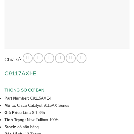
Chia sẻ:
C9117AXI-E
THÔNG SỐ CƠ BẢN
Part Number:
C9115AXE-I
Mô tả:
Cisco Catalyst 9115AX Series
Giá Price List:
$ 1.345
Tình Trạng:
New Fullbox 100%
Stock:
có sẵn hàng