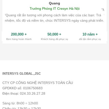
Quang
Trưởng Phòng IT Cresyn Hà Nội
"Mìn
"Quang rất ấn tượng với phong cách làm việc của các bạn: Trách
tri
nhiệm, tốc độ và niềm tin, chúc INTERSYS ngày càng phát triển.
200,000
+
50,000
+
10 năm
+
Đơn hàng hoàn thành
Khách hàng đã phục vụ
đã tận tâm phục vụ
INTERSYS GLOBAL.,JSC
CTY CP CÔNG NGHỆ INTERSYS TOÀN CẦU
GPDKKD số: 0106750683
Điện thoại: 024.33.26.27.28
Sáng từ: 8h00 ÷ 12h00
Chiều từ: 13h30 ÷ 17h30