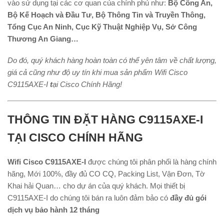
vào sử dụng tại các cơ quan của chính phủ như:
Bộ Công An,
Bộ Kế Hoạch và Đầu Tư, Bộ Thông Tin và Truyền Thông,
Tổng Cục An Ninh, Cục Kỹ Thuật Nghiệp Vụ, Sở Công
Thương An Giang…
Do đó, quý khách hàng hoàn toàn có thể yên tâm về chất lượng,
giá cả cũng như độ uy tín khi mua sản phẩm Wifi Cisco
C9115AXE-I
t
ại Cisco Chính Hãng!
THÔNG TIN ĐẶT HÀNG C9115AXE-I
TẠI CISCO CHÍNH HÃNG
Wifi Cisco C9115AXE-I
được chúng tôi phân phối là hàng chính
hãng, Mới 100%, đầy đủ CO CQ, Packing List, Vận Đơn, Tờ
Khai hải Quan… cho dự án của quý khách. Mọi thiết bị
C9115AXE-I do chúng tôi bán ra luôn đảm bảo có
đầy đủ gói
dịch vụ bảo hành 12 tháng