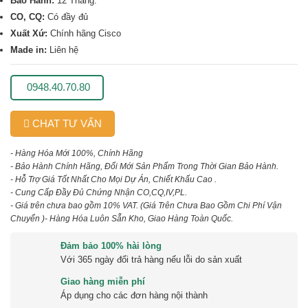
Bảo Hành:
12 Tháng.
CO, CQ:
Có đầy đủ
Xuất Xứ:
Chính hãng Cisco
Made in:
Liên hệ
0948.40.70.80
CHAT TƯ VẤN
- Hàng Hóa Mới 100%, Chính Hãng
- Bảo Hành Chính Hãng, Đổi Mới Sản Phẩm Trong Thời Gian Bảo Hành.
- Hỗ Trợ Giá Tốt Nhất Cho Mọi Dự Án, Chiết Khấu Cao .
- Cung Cấp Đầy Đủ Chứng Nhận CO,CQ,IV,PL.
- Giá trên chưa bao gồm 10% VAT.
(Giá Trên Chưa Bao Gồm Chi Phí Vận
Chuyển )
- Hàng Hóa Luôn Sẵn Kho, Giao Hàng Toàn Quốc.
Đảm bảo 100% hài lòng
Với 365 ngày đổi trả hàng nếu lỗi do sản xuất
Giao hàng miễn phí
Áp dụng cho các đơn hàng nội thành