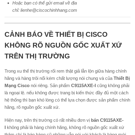
Hoặc bạn có thể gửi email về địa
chỉ: lienhe@ciscochinhhang.com
CẢNH BÁO VỀ THIẾT BỊ CISCO
KHÔNG RÕ NGUỒN GỐC XUẤT XỨ
TRÊN THỊ TRƯỜNG
Trong xu thế thị trường rối rem thật giả lẫn lộn giữa hàng chính
hãng và hàng trôi nổi kém chất lượng nói chung và của
Thiết Bị
Mạng Cisco
nói riêng. Sản phẩm
C9115AXE-I
cũng không phải
là ngoại lệ. nếu không được trang bị kiến thức đầy đủ một cách
hệ thống thì bạn khó lòng có thể lựa chọn được sản phẩm chính
hãng, rõ nguồn gốc xuất xứ.
Hiện nay, trên thị trường có rất nhiều đơn vị
bán C9115AXE-
I
không phải là hàng chính hãng, không rõ nguồn gốc xuất xứ
thậm chí là bán hàng cũ những vẫn nói với khách là hàng mới.