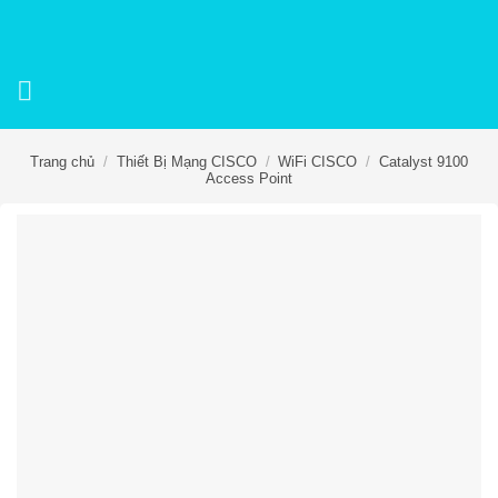
Skip
to
content
Trang chủ
/
Thiết Bị Mạng CISCO
/
WiFi CISCO
/
Catalyst 9100
Access Point