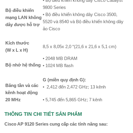
• Bộ điều khiển không dây Cisco Catalyst
9800 Series
Bộ điều khiển
• Bộ điều khiển không dây Cisco 3500,
mạng LAN không
5520 và 8540 và Bộ điều khiển không dây
dây được hỗ trợ
ảo Cisco
Kích thước
8,5 x 8,05x 2,0 “(21,6 x 21,6 x 5,1 cm)
(W
x L x H)
• 2048 MB DRAM
Bộ nhớ hệ thống
• 1024 MB flash
G (miền quy định G):
Băng tần và các
•
2,412 đến 2,472 GHz; 13 kênh
kênh hoạt động
20 MHz
• 5,745 đến 5,865 GHz; 7 kênh
THÔNG TIN CHI TIẾT SẢN PHẨM
Cisco AP 9120 Series cung cấp các tính năng sau: