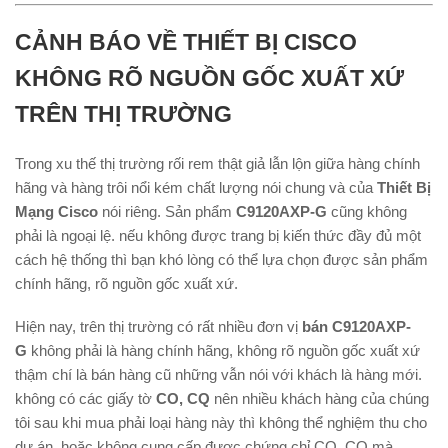
CẢNH BÁO VỀ THIẾT BỊ CISCO
KHÔNG RÕ NGUỒN GỐC XUẤT XỨ
TRÊN THỊ TRƯỜNG
Trong xu thế thị trường rối rem thật giả lẫn lộn giữa hàng chính
hãng và hàng trôi nổi kém chất lượng nói chung và của
Thiết Bị
Mạng Cisco
nói riêng. Sản phẩm
C9120AXP-G
cũng không
phải là ngoại lệ. nếu không được trang bị kiến thức đầy đủ một
cách hệ thống thì bạn khó lòng có thể lựa chọn được sản phẩm
chính hãng, rõ nguồn gốc xuất xứ.
Hiện nay, trên thị trường có rất nhiều đơn vị
bán C9120AXP-
G
không phải là hàng chính hãng, không rõ nguồn gốc xuất xứ
thậm chí là bán hàng cũ những vẫn nói với khách là hàng mới.
không có các giấy tờ
CO, CQ
nên nhiều khách hàng của chúng
tôi sau khi mua phải loại hàng này thì không thể nghiệm thu cho
dự án. hoặc không cung cấp được chứng chỉ CO, CQ mà