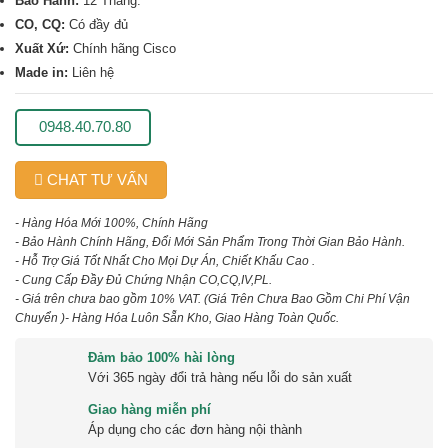
Bảo Hành:
12 Tháng.
CO, CQ:
Có đầy đủ
Xuất Xứ:
Chính hãng Cisco
Made in:
Liên hệ
0948.40.70.80
CHAT TƯ VẤN
- Hàng Hóa Mới 100%, Chính Hãng
- Bảo Hành Chính Hãng, Đổi Mới Sản Phẩm Trong Thời Gian Bảo Hành.
- Hỗ Trợ Giá Tốt Nhất Cho Mọi Dự Án, Chiết Khấu Cao .
- Cung Cấp Đầy Đủ Chứng Nhận CO,CQ,IV,PL.
- Giá trên chưa bao gồm 10% VAT.
(Giá Trên Chưa Bao Gồm Chi Phí Vận
Chuyển )
- Hàng Hóa Luôn Sẵn Kho, Giao Hàng Toàn Quốc.
Đảm bảo 100% hài lòng
Với 365 ngày đổi trả hàng nếu lỗi do sản xuất
Giao hàng miễn phí
Áp dụng cho các đơn hàng nội thành