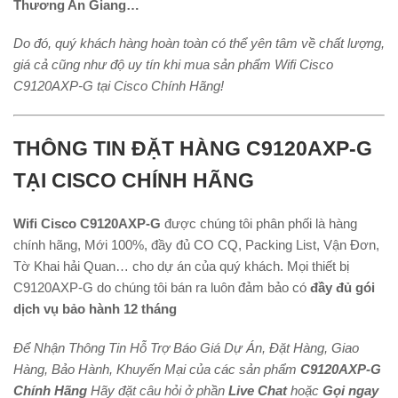
Thương An Giang…
Do đó, quý khách hàng hoàn toàn có thể yên tâm về chất lượng,
giá cả cũng như độ uy tín khi mua sản phẩm Wifi Cisco
C9120AXP-G tại Cisco Chính Hãng!
THÔNG TIN ĐẶT HÀNG C9120AXP-G
TẠI CISCO CHÍNH HÃNG
Wifi Cisco C9120AXP-G
được chúng tôi phân phối là hàng
chính hãng, Mới 100%, đầy đủ CO CQ, Packing List, Vận Đơn,
Tờ Khai hải Quan… cho dự án của quý khách. Mọi thiết bị
C9120AXP-G do chúng tôi bán ra luôn đảm bảo có
đầy đủ gói
dịch vụ bảo hành 12 tháng
Để Nhận Thông Tin Hỗ Trợ Báo Giá Dự Án, Đặt Hàng, Giao
Hàng, Bảo Hành, Khuyến Mại của các sản phẩm
C9120AXP-G
Chính Hãng
Hãy đặt câu hỏi ở phần
Live Chat
hoặc
Gọi ngay