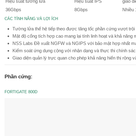
Hiệu suất tường lửa
Hiệu suất IPS
giao d
36Gbps
8Gbps
Nhiều
CÁC TÍNH NĂNG VÀ LỢI ÍCH
Tường lửa thế hệ tiếp theo được tăng tốc phần cứng vượt trội m
Mật độ cổng tích hợp cao mang lại tính linh hoạt và khả năng 
NSS Labs Đề xuất NGFW và NGIPS với bảo mật hợp nhất man
Kiểm soát ứng dụng cộng với nhận dạng và thực thi chính sách 
Giao diện quản lý trực quan cho phép khả năng hiển thị rộng 
Phần cứng:
FORTIGATE 800D