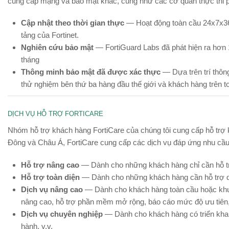
cung cấp mạng và bảo mật khác, cũng như các cơ quan thực thi p
Cập nhật theo thời gian thực
— Hoạt động toàn cầu 24x7x365
tảng của Fortinet.
Nghiên cứu bảo mật
— FortiGuard Labs đã phát hiện ra hơn 
tháng
Thông minh bảo mật đã được xác thực
— Dựa trên trí thôn
thử nghiệm bên thứ ba hàng đầu thế giới và khách hàng trên t
DỊCH VỤ HỖ TRỢ FORTICARE
Nhóm hỗ trợ khách hàng FortiCare của chúng tôi cung cấp hỗ trợ k
Đông và Châu Á, FortiCare cung cấp các dịch vụ đáp ứng nhu cầ
Hỗ trợ nâng cao
— Dành cho những khách hàng chỉ cần hỗ trợ
Hỗ trợ toàn diện
— Dành cho những khách hàng cần hỗ trợ qu
Dịch vụ nâng cao
— Dành cho khách hàng toàn cầu hoặc khu v
nâng cao, hỗ trợ phần mềm mở rộng, báo cáo mức độ ưu tiên, t
Dịch vụ chuyên nghiệp
— Dành cho khách hàng có triển khai bả
hành, v.v.