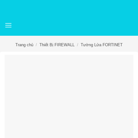
Skip
to
content
Trang chủ
/
Thiết Bị FIREWALL
/
Tường Lửa FORTINET