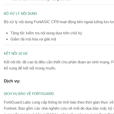
BỘ XỬ LÝ NỘI DUNG
Bộ xử lý nội dung FortiASIC ​​CP8 hoạt động bên ngoài luồng lưu l
Tăng tốc kiểm tra nội dung dựa trên chữ ký
Giảm tải mã hóa và giải mã
KẾT NỐI 10 GE
Kết nối tốc độ cao là điều cần thiết cho phân đoạn an ninh mạng.
bổ sung để kết nối mong muốn.
Dịch vụ:
DỊCH VỤ BẢO VỆ FORTIGUARD
FortiGuard Labs cung cấp thông tin tình báo theo thời gian thực v
Fortinet. Bao gồm các nhà nghiên cứu về mối đe dọa bảo mật, kỹ 