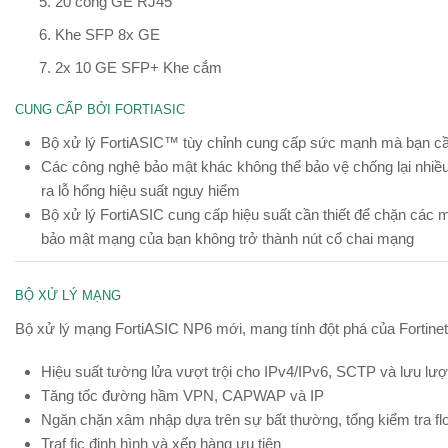
20 cổng GE RJ45
Khe SFP 8x GE
2x 10 GE SFP+ Khe cắm
CUNG CẤP BỞI FORTIASIC
Bộ xử lý FortiASIC™ tùy chỉnh cung cấp sức mạnh mà bạn cần 
Các công nghệ bảo mật khác không thể bảo vệ chống lại nhiều
ra lỗ hổng hiệu suất nguy hiểm
Bộ xử lý FortiASIC ​​cung cấp hiệu suất cần thiết để chặn cá
bảo mật mạng của bạn không trở thành nút cổ chai mạng
BỘ XỬ LÝ MẠNG
Bộ xử lý mạng FortiASIC ​​NP6 mới, mang tính đột phá của Fortine
Hiệu suất tường lửa vượt trội cho IPv4/IPv6, SCTP và lưu lượ
Tăng tốc đường hầm VPN, CAPWAP và IP
Ngăn chặn xâm nhập dựa trên sự bất thường, tổng kiểm tra fl
Traf fic định hình và xếp hàng ưu tiên