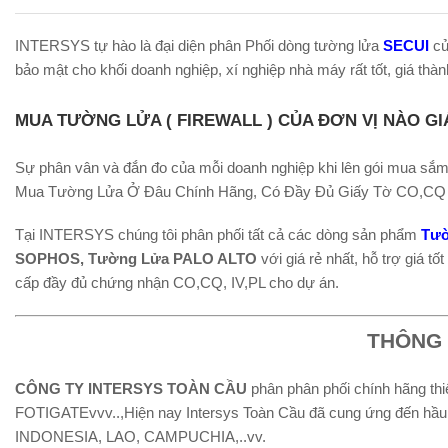
INTERSYS tự hào là đại diện phân Phối dòng tường lửa
SECUI
củ
bảo mật cho khối doanh nghiệp, xí nghiệp nhà máy rất tốt, giá thành
MUA TƯỜNG LỬA ( FIREWALL ) CỦA ĐƠN VỊ NÀO GI
Sự phân vân và đắn đo của mỗi doanh nghiệp khi lên gói mua sắm
Mua Tường Lửa Ở Đâu Chính Hãng, Có Đầy Đủ Giấy Tờ CO,CQ 
Tại INTERSYS chúng tôi phân phối tất cả các dòng sản phẩm
Tườ
SOPHOS, Tường Lửa PALO ALTO
với giá rẻ nhất, hỗ trợ giá t
cấp đầy đủ chứng nhận CO,CQ, IV,PL cho dự án.
THÔNG 
CÔNG TY INTERSYS TOÀN CẦU
phân phân phối chính hãng t
FOTIGATEvvv..,Hiện nay Intersys Toàn Cầu đã cung ứng đến h
INDONESIA, LAO, CAMPUCHIA,..vv.