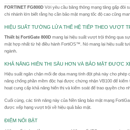
FORTINET FG800D
Với yêu cầu băng thông mạng tăng gấp đôi sa
chi nhánh lớn biết rằng họ cần bảo mật mạng tốc độ cao cũng mang 
HIỆU SUẤT TƯỜNG LỬA THẾ HỆ TIẾP THEO VƯỢT T
Thiết bị FortiGate 800D
mang lại hiệu suất vượt trội thông qua 
mật hợp nhất từ ​​hệ điều hành FortiOS™. Nó mang lại hiệu suất tư
ngành.
KHẢ NĂNG HIỂN THỊ SÂU HƠN VÀ BẢO MẬT ĐƯỢC 
Hiệu suất ngăn chặn mối đe dọa mang tính đột phá này cho phép
năng chống phần mềm độc hại được chứng nhận VB100 để kiểm tra
hoạt cung cấp khả năng hiển thị và kiểm soát để trao quyền cho 
Cuối cùng, các tính năng này của Nền tảng bảo mật mạng FortiGat
được xếp hạng vượt trội về hiệu quả bảo mật.
ĐIỂM NỔI BẬT