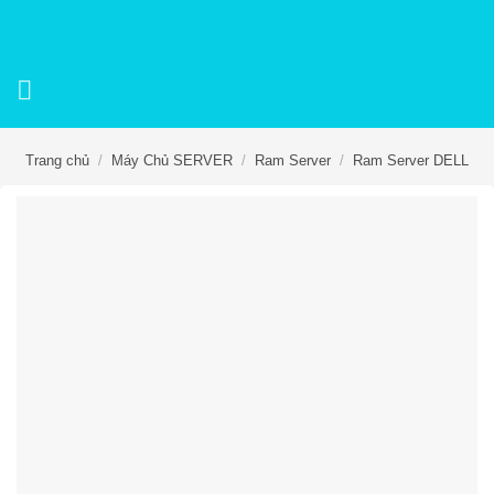
Skip
to
content
Trang chủ
/
Máy Chủ SERVER
/
Ram Server
/
Ram Server DELL