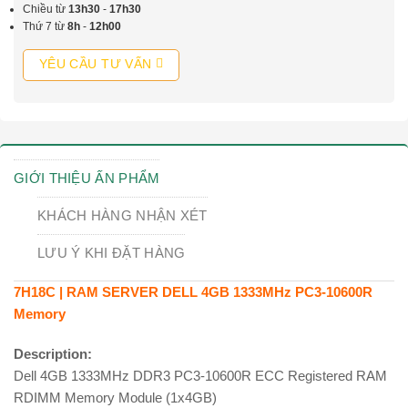
Chiều từ
13h30
-
17h30
Thứ 7 từ
8h
-
12h00
YÊU CẦU TƯ VẤN
GIỚI THIỆU ẤN PHẨM
KHÁCH HÀNG NHẬN XÉT
LƯU Ý KHI ĐẶT HÀNG
7H18C | RAM SERVER DELL 4GB 1333MHz PC3-10600R
Memory
Description:
Dell 4GB 1333MHz DDR3 PC3-10600R ECC Registered RAM
RDIMM Memory Module (1x4GB)