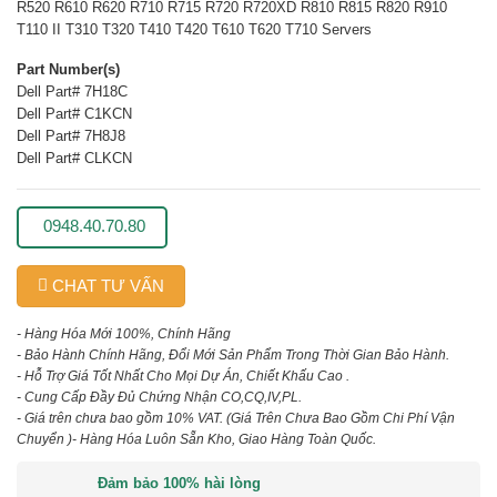
R520 R610 R620 R710 R715 R720 R720XD R810 R815 R820 R910
T110 II T310 T320 T410 T420 T610 T620 T710 Servers
Part Number(s)
Dell Part# 7H18C
Dell Part# C1KCN
Dell Part# 7H8J8
Dell Part# CLKCN
0948.40.70.80
CHAT TƯ VẤN
- Hàng Hóa Mới 100%, Chính Hãng
- Bảo Hành Chính Hãng, Đổi Mới Sản Phẩm Trong Thời Gian Bảo Hành.
- Hỗ Trợ Giá Tốt Nhất Cho Mọi Dự Án, Chiết Khấu Cao .
- Cung Cấp Đầy Đủ Chứng Nhận CO,CQ,IV,PL.
- Giá trên chưa bao gồm 10% VAT.
(Giá Trên Chưa Bao Gồm Chi Phí Vận
Chuyển )
- Hàng Hóa Luôn Sẵn Kho, Giao Hàng Toàn Quốc.
Đảm bảo 100% hài lòng