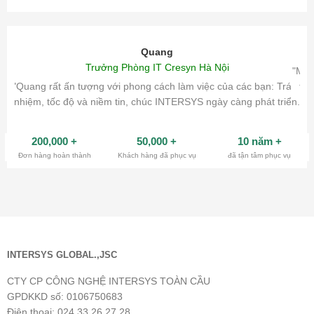
Quang
Trưởng Phòng IT Cresyn Hà Nội
"Mìn
"Quang rất ấn tượng với phong cách làm việc của các bạn: Trách
tri
nhiệm, tốc độ và niềm tin, chúc INTERSYS ngày càng phát triển.
200,000
+
50,000
+
10 năm
+
Đơn hàng hoàn thành
Khách hàng đã phục vụ
đã tận tâm phục vụ
INTERSYS GLOBAL.,JSC
CTY CP CÔNG NGHỆ INTERSYS TOÀN CẦU
GPDKKD số: 0106750683
Điện thoại: 024.33.26.27.28