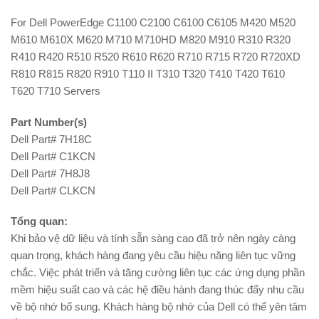
For Dell PowerEdge C1100 C2100 C6100 C6105 M420 M520
M610 M610X M620 M710 M710HD M820 M910 R310 R320
R410 R420 R510 R520 R610 R620 R710 R715 R720 R720XD
R810 R815 R820 R910 T110 II T310 T320 T410 T420 T610
T620 T710 Servers
Part Number(s)
Dell Part# 7H18C
Dell Part# C1KCN
Dell Part# 7H8J8
Dell Part# CLKCN
Tổng quan:
Khi bảo vệ dữ liệu và tính sẵn sàng cao đã trở nên ngày càng
quan trọng, khách hàng đang yêu cầu hiệu năng liên tục vững
chắc. Việc phát triển và tăng cường liên tục các ứng dụng phần
mềm hiệu suất cao và các hệ điều hành đang thúc đẩy nhu cầu
về bộ nhớ bổ sung. Khách hàng bộ nhớ của Dell có thể yên tâm