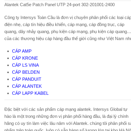
Alantek Cat5e Patch Panel UTP 24-port 302-201001-2400
Công ty Intersys Toàn Cầu là đơn vị chuyên phân phối các loại cá
điện nhẹ, cáp tín hiệu điều khiển, cáp mạng, cáp đồng trục, cáp
quang, dây nhảy quang, phụ kiện cáp mạng, phụ kiện cáp quang
của các thương hiệu cáp hàng đầu thế giới cũng như Việt Nam nh
CÁP AMP
CÁP KRONE
CÁP LS VINA
CÁP BELDEN
CÁP PANDUIT
CÁP ALANTEK
CÁP LAPP KABEL
Đặc biệt với các sản phẩm cáp mạng alantek. Intersys Global tự
hào là một trong những đơn vị phân phối hàng đầu, là đại lý chính
hãng có uy tín làm việc lâu năm với Alantek. chúng tôi phân phối s
phẩm trên toàn quốc, luôn có sẵn hàng số lượng lớn tại kho Hà Nộ