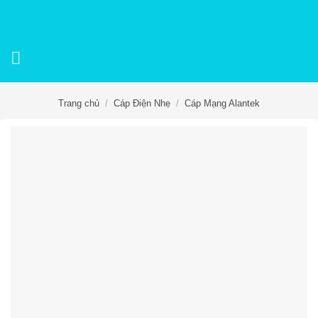
Skip
to
content
Trang chủ
/
Cáp Điện Nhẹ
/
Cáp Mạng Alantek