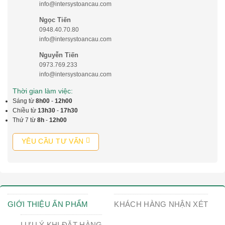
info@intersystoancau.com
Ngọc Tiến
0948.40.70.80
info@intersystoancau.com
Nguyễn Tiến
0973.769.233
info@intersystoancau.com
Thời gian làm việc:
Sáng từ
8h00
-
12h00
Chiều từ
13h30
-
17h30
Thứ 7 từ
8h
-
12h00
YÊU CẦU TƯ VẤN
GIỚI THIỆU ẤN PHẨM
KHÁCH HÀNG NHẬN XÉT
LƯU Ý KHI ĐẶT HÀNG