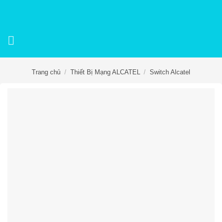
Skip
to
content
Trang chủ
/
Thiết Bị Mạng ALCATEL
/
Switch Alcatel