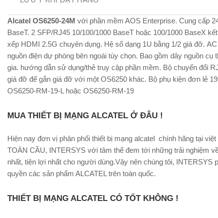
Alcatel OS6250-24M
với phần mềm AOS Enterprise. Cung cấp 2
BaseT. 2 SFP/RJ45 10/100/1000 BaseT hoặc 100/1000 BaseX kết 
xếp HDMI 2.5G chuyên dụng. Hệ số dạng 1U bằng 1/2 giá đỡ. AC 
nguồn điện dự phòng bên ngoài tùy chọn. Bao gồm dây nguồn cụ 
gia. hướng dẫn sử dụng/thẻ truy cập phần mềm. Bộ chuyển đổi R
giá đỡ để gắn giá đỡ với một OS6250 khác. Bộ phụ kiện đơn lẻ 19″
OS6250-RM-19-L hoặc OS6250-RM-19
MUA THIẾT BỊ MẠNG ALCATEL Ở ĐÂU !
Hiện nay đơn vị phân phối thiết bị mạng alcatel chính hãng tại v
TOÀN CẦU, INTERSYS với tâm thế đem tới những trải nghiệm về
nhất, tiện lợi nhất cho người dùng.Vậy nên chúng tôi, INTERSYS 
quyền các sản phẩm ALCATEL trên toàn quốc.
THIẾT BỊ MẠNG ALCATEL CÓ TỐT KHÔNG !