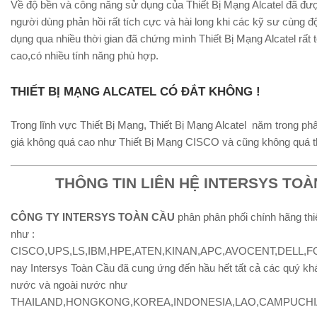
Về độ bền và công năng sử dụng của Thiết Bị Mạng Alcatel đã đư
người dùng phản hồi rất tích cực và hài long khi các kỹ sư cùng đ
dụng qua nhiều thời gian đã chứng mình Thiết Bị Mạng Alcatel rất 
cao,có nhiều tính năng phù hợp.
THIẾT BỊ MẠNG ALCATEL CÓ ĐẮT KHÔNG !
Trong lĩnh vực Thiết Bị Mạng, Thiết Bị Mạng Alcatel năm trong ph
giá không quá cao như Thiết Bị Mạng CISCO và cũng không quá t
THÔNG TIN LIÊN HỆ INTERSYS TOÀ
CÔNG TY INTERSYS TOÀN CẦU
phân phân phối chính hãng thiế
như :
CISCO,UPS,LS,IBM,HPE,ATEN,KINAN,APC,AVOCENT,DELL,FOT
nay Intersys Toàn Cầu đã cung ứng đến hầu hết tất cả các quý kh
nước và ngoài nước như
THAILAND,HONGKONG,KOREA,INDONESIA,LAO,CAMPUCHIA,