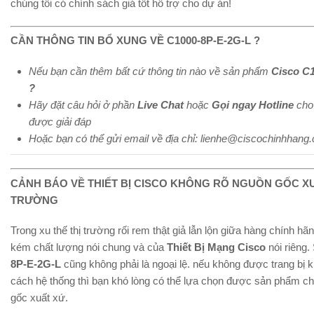
chúng tôi có chính sách giá tốt hỗ trợ cho dự án!
CẦN THÔNG TIN BỔ XUNG VỀ C1000-8P-E-2G-L ?
Nếu bạn cần thêm bất cứ thông tin nào về sản phẩm
Cisco C
?
Hãy đặt câu hỏi ở phần
Live Chat
hoặc
Gọi ngay Hotline
cho 
được giải đáp
Hoặc bạn có thể gửi email về địa chỉ: lienhe@ciscochinhhang
CẢNH BÁO VỀ THIẾT BỊ CISCO KHÔNG RÕ NGUỒN GỐC XU
TRƯỜNG
Trong xu thế thị trường rối rem thật giả lẫn lộn giữa hàng chính hãn
kém chất lượng nói chung và của
Thiết Bị Mạng Cisco
nói riêng
8P-E-2G-L
cũng không phải là ngoại lệ. nếu không được trang bị 
cách hệ thống thì bạn khó lòng có thể lựa chọn được sản phẩm ch
gốc xuất xứ.