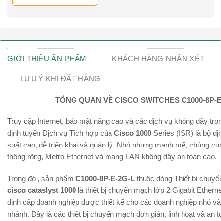
GIỚI THIỆU ẤN PHẨM
KHÁCH HÀNG NHẬN XÉT
LƯU Ý KHI ĐẶT HÀNG
TỔNG QUAN VỀ
CISCO SWITCHES C1000-8P-E
Truy cập Internet, bảo mật nâng cao và các dịch vụ không dây trong
định tuyến Dịch vụ Tích hợp của
Cisco 1000
Series (ISR) là bộ đị
suất cao, dễ triển khai và quản lý. Nhỏ nhưng mạnh mẽ, chúng cu
thông rộng, Metro Ethernet và mạng LAN không dây an toàn cao.
Trong đó , sản phẩm
C1000-8P-E-2G-L
thuộc dòng Thiết bị chuy
cisco cataslyst 1000
là thiết bị chuyển mạch lớp 2 Gigabit Ethern
định cấp doanh nghiệp được thiết kế cho các doanh nghiệp nhỏ và
nhánh. Đây là các thiết bị chuyển mạch đơn giản, linh hoạt và an t