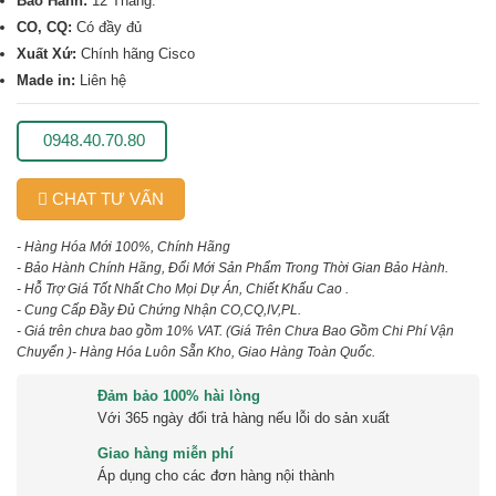
Bảo Hành:
12 Tháng.
CO, CQ:
Có đầy đủ
Xuất Xứ:
Chính hãng Cisco
Made in:
Liên hệ
0948.40.70.80
CHAT TƯ VẤN
- Hàng Hóa Mới 100%, Chính Hãng
- Bảo Hành Chính Hãng, Đổi Mới Sản Phẩm Trong Thời Gian Bảo Hành.
- Hỗ Trợ Giá Tốt Nhất Cho Mọi Dự Án, Chiết Khấu Cao .
- Cung Cấp Đầy Đủ Chứng Nhận CO,CQ,IV,PL.
- Giá trên chưa bao gồm 10% VAT.
(Giá Trên Chưa Bao Gồm Chi Phí Vận
Chuyển )
- Hàng Hóa Luôn Sẵn Kho, Giao Hàng Toàn Quốc.
Đảm bảo 100% hài lòng
Với 365 ngày đổi trả hàng nếu lỗi do sản xuất
Giao hàng miễn phí
Áp dụng cho các đơn hàng nội thành