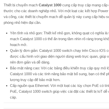
Thiết bị chuyển mạch
Catalyst 1000
cung cấp truy cập mạng cấp 
thước cho các doanh nghiệp nhỏ. Với một loạt các kết hợp Power
và cổng, các thiết bị chuyển mạch dễ quản lý này cung cấp hiệu s
phòng nhỏ hiện đại cần.
Yên tĩnh và nhỏ gọn: Thiết kế nhỏ gọn, không quạt có nghĩa là 
mạch Catalyst 1000 có thể ẩn trong tầm nhìn rõ ràng trong kh
hoạch mở.
Quản lý đơn giản: Catalyst 1000 switch chạy trên Cisco IOS c
được cấu hình với giao diện người dùng web trực quan, giúp vi
nên đơn giản và dễ dàng.
Bảo mật nâng cao: Với các bảng điều khiển truy cập quy mô 
Catalyst 1000 và các tính năng bảo mật bổ sung, bạn có thể p
lượng truy cập để bảo mật hơn.
Cấp nguồn qua Ethernet: Với một loạt các tùy chọn PoE có tín
PoE, Catalyst 1000 switch giúp việc cài đặt các thiết bị IoT 
cáp.