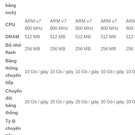
bằng
inch)
ARM v7
ARM v7
ARM v7
ARM v7
ARM
CPU
800 MHz
800 MHz
800 MHz
800 MHz
800
DRAM
512 MB
512 MB
512 MB
512 MB
512
Bộ nhớ
256 MB
256 MB
256 MB
256 MB
256
flash
Băng
thông
10 Gb / giây
10 Gb / giây
10 Gb / giây
10 Gb / giây
10 G
chuyển
tiếp
Chuyển
đổi
20 Gb / giây
20 Gb / giây
20 Gb / giây
20 Gb / giây
20 G
băng
thông
Tỷ lệ
chuyển