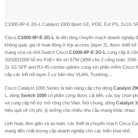
C1000-8P-E-2G-L Catalyst 1000 8port GE, POE, Ext PS, 2x1G S
Cisco
C1000-8P-E-2G-L
là nền tảng chuyển mạch doanh nghiệp đơ
không quạt, giá rẻ hoạt động ở lớp access (layer 2), được thiết kế
mạng vừa và nhỏ.Switch Cisco
C1000-8P-E-2G-L
cung cấp 8 cổng
10/100/1000 hỗ trợ PoE+ lên tới 67W (30W cho 2 cổng hoặc 15W c
2x 1G SFP and RJ-45 combo uplinks cùng với phần mềm Cisco 
cấp các kết nối layer 2 cơ bản như VLAN, Trunking…
Cisco Catalyst 1000 Series là bản nâng cấp cho dòng
Catalyst 29
L, dòng
Switch 1000
có phần cứng được cải tiến, các tùy chọn ph
và cung cấp hỗ trợ mở rộng cho Vlan. Nói chung, dòng
Catalyst 
hiệu quả về chi phí, lý tưởng cho nhiều nhu cầu mạng khác nhau:
Linh hoạt, đơn giản và an toàn, các thiết bị chuyển mạch Cisco Ca
mang đến chất lượng cấp doanh nghiệp cho các triển khai nhỏ.