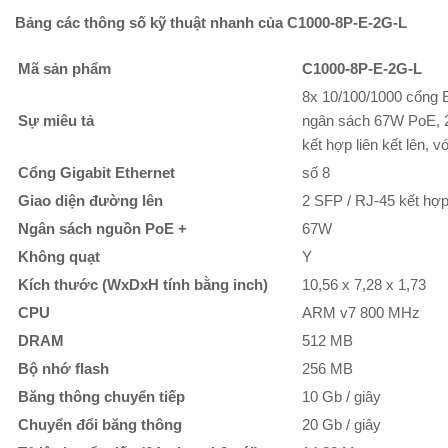
Bảng các thông số kỹ thuật nhanh của C1000-8P-E-2G-L
Mã sản phẩm
C1000-8P-E-2G-L
8x 10/100/1000 cổng 
Sự miêu tả
ngân sách 67W PoE, 
kết hợp liên kết lên, 
Cổng Gigabit Ethernet
số 8
Giao diện đường lên
2 SFP / RJ-45 kết hợ
Ngân sách nguồn PoE +
67W
Không quạt
Y
Kích thước (WxDxH tính bằng inch)
10,56 x 7,28 x 1,73
CPU
ARM v7 800 MHz
DRAM
512 MB
Bộ nhớ flash
256 MB
Băng thông chuyển tiếp
10 Gb / giây
Chuyển đổi băng thông
20 Gb / giây