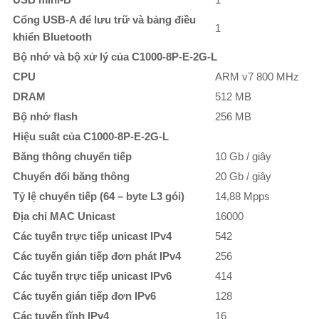
Cổng USB-A để lưu trữ và bảng điều
1
khiển Bluetooth
Bộ nhớ và bộ xử lý của C1000-8P-E-2G-L
CPU
ARM v7 800 MHz
DRAM
512 MB
Bộ nhớ flash
256 MB
Hiệu suất của C1000-8P-E-2G-L
Băng thông chuyển tiếp
10 Gb / giây
Chuyển đổi băng thông
20 Gb / giây
Tỷ lệ chuyển tiếp (64 – byte L3 gói)
14,88 Mpps
Địa chỉ MAC Unicast
16000
Các tuyến trực tiếp unicast IPv4
542
Các tuyến gián tiếp đơn phát IPv4
256
Các tuyến trực tiếp unicast IPv6
414
Các tuyến gián tiếp đơn IPv6
128
Các tuyến tĩnh IPv4
16