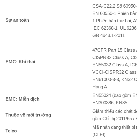
CSA-C22.2 Số 60950-1
EN 60950-1 Phiên bản 
Sự an toàn
1 Phiên bản thứ hai, 
IEC 62368-1, UL 6236
GB 4943.1-2011
47CFR Part 15 Class 
CISPR32 Class A, CI
EMC: Khí thải
EN55032 Class A, ICE
VCCI-CISPR32 Class 
EN61000-3-3, KN32 C
Hạng A
EN55024 (bao gồm EN
EMC: Miễn dịch
EN300386, KN35
Giảm thiểu các chất đ
Thuộc về môi trường
gồm Chỉ thị 2011/65 /
Mã nhận dạng thiết bị
Telco
(CLEI)