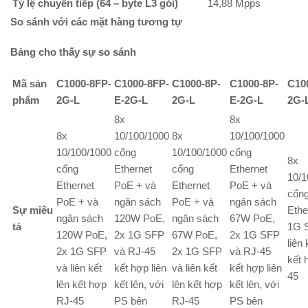
Tỷ lệ chuyển tiếp (64 – byte L3 gói)
14,88 Mpps
So sánh với các mặt hàng tương tự
Bảng cho thấy sự so sánh
Mã sản
C1000-8FP-
C1000-8FP-
C1000-8P-
C1000-8P-
C10
phẩm
2G-L
E-2G-L
2G-L
E-2G-L
2G-
8x
8x
8x
10/100/1000
8x
10/100/1000
10/100/1000
cổng
10/100/1000
cổng
8x
cổng
Ethernet
cổng
Ethernet
10/1
Ethernet
PoE + và
Ethernet
PoE + và
cổn
PoE + và
ngân sách
PoE + và
ngân sách
Sự miêu
Ethe
ngân sách
120W PoE,
ngân sách
67W PoE,
tả
1G 
120W PoE,
2x 1G SFP
67W PoE,
2x 1G SFP
liên 
2x 1G SFP
và RJ-45
2x 1G SFP
và RJ-45
kết 
và liên kết
kết hợp liên
và liên kết
kết hợp liên
45
lên kết hợp
kết lên, với
lên kết hợp
kết lên, với
RJ-45
PS bên
RJ-45
PS bên