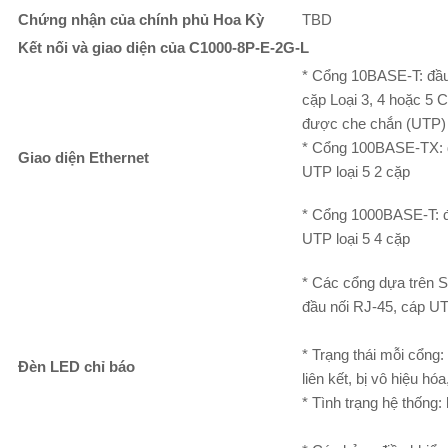
Chứng nhận của chính phủ Hoa Kỳ
TBD
Kết nối và giao diện của C1000-8P-E-2G-L
* Cổng 10BASE-T: đầu
cặp Loại 3, 4 hoặc 5 
được che chắn (UTP
* Cổng 100BASE-TX: đ
Giao diện Ethernet
UTP loại 5 2 cặp
* Cổng 1000BASE-T: đ
UTP loại 5 4 cặp
* Các cổng dựa trên
đầu nối RJ-45, cáp UT
* Trạng thái mỗi cổng:
Đèn LED chỉ báo
liên kết, bị vô hiệu hó
* Tình trạng hệ thống: