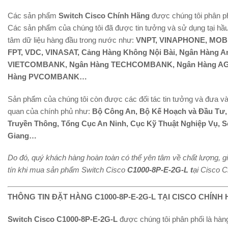
Các sản phẩm
Switch Cisco Chính Hãng
được chúng tôi phân ph
Các sản phẩm của chúng tôi đã được tin tưởng và sử dụng tại hầu 
tâm dữ liệu hàng đầu trong nước như:
VNPT, VINAPHONE, MOBI
FPT, VDC, VINASAT, Cảng Hàng Không Nội Bài, Ngân Hàng A
VIETCOMBANK, Ngân Hàng TECHCOMBANK, Ngân Hàng AG
Hàng PVCOMBANK…
Sản phẩm của chúng tôi còn được các đối tác tin tưởng và đưa và
quan của chính phủ như:
Bộ Công An, Bộ Kế Hoạch và Đầu Tư, B
Truyền Thông, Tổng Cục An Ninh, Cục Kỹ Thuật Nghiệp Vụ,
Giang…
Do đó, quý khách hàng hoàn toàn có thể yên tâm về chất lượng, g
tín khi mua sản phẩm Switch Cisco
C1000-8P-E-2G-L t
ại Cisco 
THÔNG TIN ĐẶT HÀNG C1000-8P-E-2G-L TẠI CISCO CHÍNH
Switch Cisco C1000-8P-E-2G-L
được chúng tôi phân phối là hàn