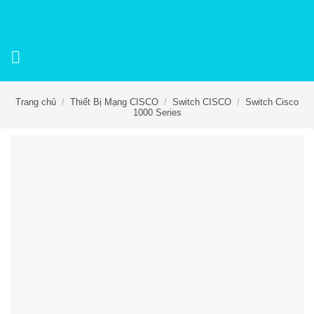
Skip
to
content
Trang chủ
/
Thiết Bị Mạng CISCO
/
Switch CISCO
/
Switch Cisco
1000 Series