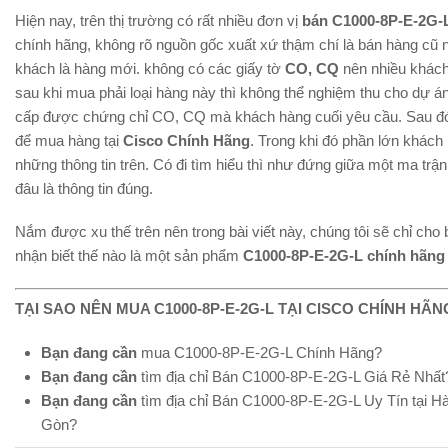
Hiện nay, trên thị trường có rất nhiều đơn vị
bán C1000-8P-E-2G-
chính hãng, không rõ nguồn gốc xuất xứ thậm chí là bán hàng cũ 
khách là hàng mới. không có các giấy tờ
CO, CQ
nên nhiều khách
sau khi mua phải loại hàng này thì không thể nghiệm thu cho dự 
cấp được chứng chỉ CO, CQ mà khách hàng cuối yêu cầu. Sau đó đ
để mua hàng tại
Cisco Chính Hãng
. Trong khi đó phần lớn khách 
những thông tin trên. Có đi tìm hiểu thì như đứng giữa một ma trận 
đâu là thông tin đúng.
Nắm được xu thế trên nên trong bài viết này, chúng tôi sẽ chỉ cho 
nhận biết thế nào là một sản phẩm
C1000-8P-E-2G-L chính hãng
TẠI SAO NÊN MUA C1000-8P-E-2G-L TẠI CISCO CHÍNH HÃN
Bạn đang cần
mua C1000-8P-E-2G-L Chính Hãng?
Bạn đang cần
tìm địa chỉ Bán C1000-8P-E-2G-L Giá Rẻ Nhất
Bạn đang cần
tìm địa chỉ Bán C1000-8P-E-2G-L Uy Tín tại Hà 
Gòn?