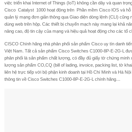
việc triển khai Internet of Things (IoT) không cần dây và quan trọng
Cisco Catalyst 1000 hoạt động trên Phần mềm Cisco IOS và hỗ trợ
quản lý mạng đơn giản thông qua Giao diện dòng lệnh (CLI) cũng 
dùng web trên hộp. Các thiết bị chuyển mạch này mang lại khả n
nâng cao, độ tin cậy của mạng và hiệu quả hoạt động cho các tổ 
CISCO Chính hãng nhà phân phối sản phẩm Cisco uy tín danh tiến
Việt Nam. Tất cả sản phẩm Cisco Switches C1000-8P-E-2G-L đư
phân phối là sản phẩm chất lượng, có đầy đủ giấy tờ chứng minh 
lượng sản phẩm CO,CQ (bill of lading, invoice, packing list, tờ kha
liên hệ trực tiếp với bộ phận kinh doanh tại Hồ Chí Minh và Hà Nội
thông tin về Cisco Switches C1000-8P-E-2G-L chính hãng…