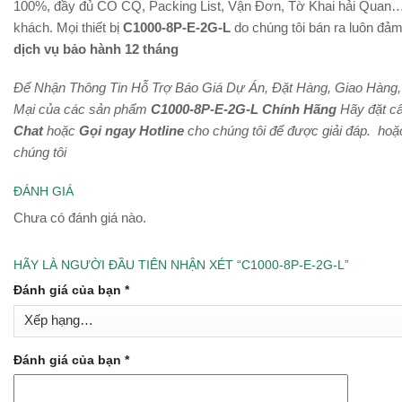
100%, đầy đủ CO CQ, Packing List, Vận Đơn, Tờ Khai hải Quan…
khách. Mọi thiết bị
C1000-8P-E-2G-L
do chúng tôi bán ra luôn đả
dịch vụ bảo hành 12 tháng
Để Nhận Thông Tin Hỗ Trợ Báo Giá Dự Án, Đặt Hàng, Giao Hàng
Mại của các sản phẩm
C1000-8P-E-2G-L Chính Hãng
Hãy đặt câ
Chat
hoặc
Gọi ngay Hotline
cho chúng tôi để được giải đáp.
hoặ
chúng tôi
ĐÁNH GIÁ
Chưa có đánh giá nào.
HÃY LÀ NGƯỜI ĐẦU TIÊN NHẬN XÉT “C1000-8P-E-2G-L”
Đánh giá của bạn
*
Đánh giá của bạn
*