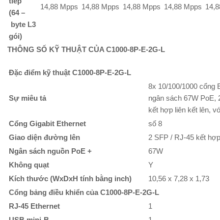
tiếp
14,88 Mpps
14,88 Mpps
14,88 Mpps
14,88 Mpps
14,
(64 –
byte L3
gói)
THÔNG SỐ KỸ THUẬT CỦA C1000-8P-E-2G-L
Đặc điểm kỹ thuật C1000-8P-E-2G-L
8x 10/100/1000 cổng 
Sự miêu tả
ngân sách 67W PoE, 
kết hợp liên kết lên, 
Cổng Gigabit Ethernet
số 8
Giao diện đường lên
2 SFP / RJ-45 kết hợ
Ngân sách nguồn PoE +
67W
Không quạt
Y
Kích thước (WxDxH tính bằng inch)
10,56 x 7,28 x 1,73
Cổng bảng điều khiển của C1000-8P-E-2G-L
RJ-45 Ethernet
1
USB mini-B
1