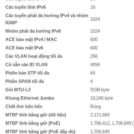
Các tuyến tĩnh IPv6
16
Các tuyến phát đa hướng IPv4 và nhóm
1024
IGMP
Nhóm phát đa hướng IPv6
1024
ACE bảo mật IPv4 / MAC
600
ACE bảo mật IPv6
600
Các VLAN hoạt động tối đa
256
Có sẵn các ID VLAN
4094
Phiên bản STP tối đa
64
Phiên SPAN tối đa
4
Gói MTU-L3
9198 byte
Khung Ethernet Jumbo
10,240 byte
Chết thở hổn hển
Đúng
MTBF tính bằng giờ (dữ liệu)
2.171.669
MTBF tính bằng giờ (PoE)
1.786.412, 1.706.649 
MTBF tính bằng giờ (PoE đầy đủ)
1.706.649