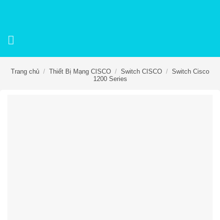
Skip
to
content
Trang chủ
/
Thiết Bị Mạng CISCO
/
Switch CISCO
/
Switch Cisco
1200 Series