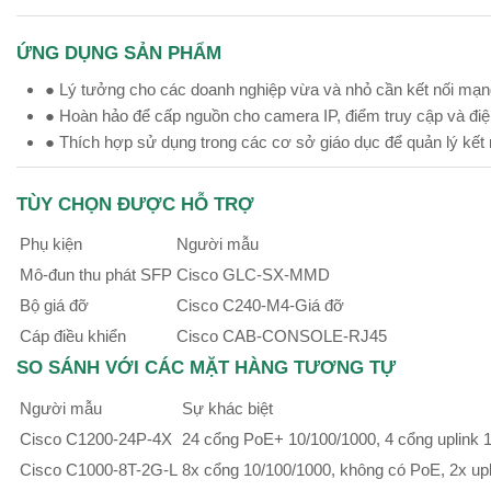
ỨNG DỤNG SẢN PHẨM
● Lý tưởng cho các doanh nghiệp vừa và nhỏ cần kết nối mạng
● Hoàn hảo để cấp nguồn cho camera IP, điểm truy cập và điệ
● Thích hợp sử dụng trong các cơ sở giáo dục để quản lý kết 
TÙY CHỌN ĐƯỢC HỖ TRỢ
Phụ kiện
Người mẫu
Mô-đun thu phát SFP
Cisco GLC-SX-MMD
Bộ giá đỡ
Cisco C240-M4-Giá đỡ
Cáp điều khiển
Cisco CAB-CONSOLE-RJ45
SO SÁNH VỚI CÁC MẶT HÀNG TƯƠNG TỰ
Người mẫu
Sự khác biệt
Cisco C1200-24P-4X
24 cổng PoE+ 10/100/1000, 4 cổng uplink
Cisco C1000-8T-2G-L
8x cổng 10/100/1000, không có PoE, 2x up