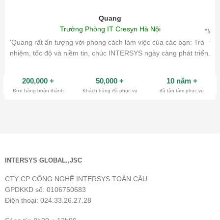
Quang
Trưởng Phòng IT Cresyn Hà Nội
"Mìn
"Quang rất ấn tượng với phong cách làm việc của các bạn: Trách
tri
nhiệm, tốc độ và niềm tin, chúc INTERSYS ngày càng phát triển.
200,000
+
50,000
+
10 năm
+
Đơn hàng hoàn thành
Khách hàng đã phục vụ
đã tận tâm phục vụ
INTERSYS GLOBAL.,JSC
CTY CP CÔNG NGHỆ INTERSYS TOÀN CẦU
GPDKKD số: 0106750683
Điện thoại: 024.33.26.27.28