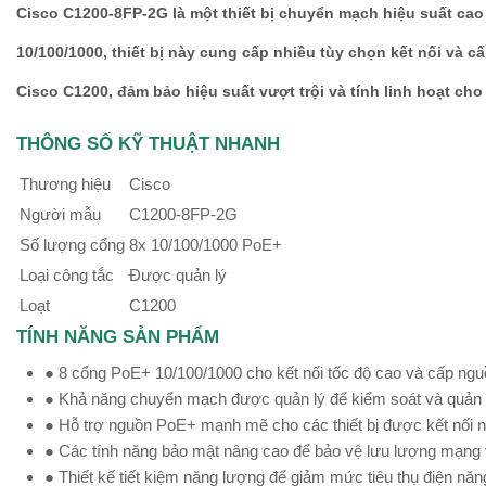
Cisco C1200-8FP-2G là một thiết bị chuyển mạch hiệu suất ca
10/100/1000, thiết bị này cung cấp nhiều tùy chọn kết nối và 
Cisco C1200, đảm bảo hiệu suất vượt trội và tính linh hoạt c
THÔNG SỐ KỸ THUẬT NHANH
Thương hiệu
Cisco
Người mẫu
C1200-8FP-2G
Số lượng cổng
8x 10/100/1000 PoE+
Loại công tắc
Được quản lý
Loạt
C1200
TÍNH NĂNG SẢN PHẨM
● 8 cổng PoE+ 10/100/1000 cho kết nối tốc độ cao và cấp ngu
● Khả năng chuyển mạch được quản lý để kiểm soát và quản lý
● Hỗ trợ nguồn PoE+ mạnh mẽ cho các thiết bị được kết nối 
● Các tính năng bảo mật nâng cao để bảo vệ lưu lượng mạng và
● Thiết kế tiết kiệm năng lượng để giảm mức tiêu thụ điện năn