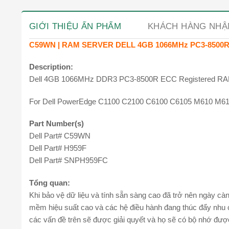
GIỚI THIỆU ẤN PHẨM
KHÁCH HÀNG NHẬ
C59WN | RAM SERVER DELL 4GB 1066MHz PC3-8500
Description:
Dell 4GB 1066MHz DDR3 PC3-8500R ECC Registered R
For Dell PowerEdge C1100 C2100 C6100 C6105 M610 M6
Part Number(s)
Dell Part# C59WN
Dell Part# H959F
Dell Part# SNPH959FC
Tổng quan:
Khi bảo vệ dữ liệu và tính sẵn sàng cao đã trở nên ngày cà
mềm hiệu suất cao và các hệ điều hành đang thúc đẩy nhu 
các vấn đề trên sẽ được giải quyết và họ sẽ có bộ nhớ được