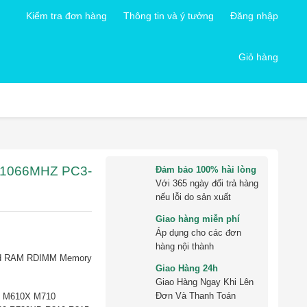
Kiểm tra đơn hàng
Thông tin và ý tưởng
Đăng nhập
Giỏ hàng
1066MHZ PC3-
Đảm bảo 100% hài lòng
Với 365 ngày đổi trả hàng
nếu lỗi do sản xuất
Giao hàng miễn phí
Áp dụng cho các đơn
hàng nội thành
ed RAM RDIMM Memory
Giao Hàng 24h
Giao Hàng Ngay Khi Lên
Đơn Và Thanh Toán
0 M610X M710