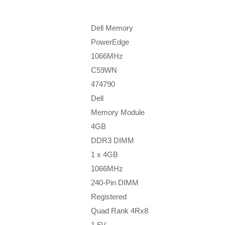
Dell Memory
PowerEdge
1066MHz
C59WN
474790
Dell
Memory Module
4GB
DDR3 DIMM
1 x 4GB
1066MHz
240-Pin DIMM
Registered
Quad Rank 4Rx8
1.5V