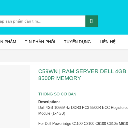
:
ẢN PHẨM
TIN PHÂN PHỐI
TUYỂN DỤNG
LIÊN HỆ
C59WN | RAM SERVER DELL 4GB 
8500R MEMORY
THÔNG SỐ CƠ BẢN
Description:
Dell 4GB 1066MHz DDR3 PC3-8500R ECC Register
Module (1x4GB)
For Dell PowerEdge C1100 C2100 C6100 C6105 M61