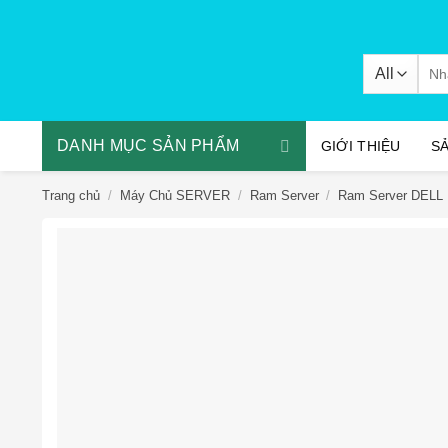
Skip
to
content
Tìm
kiếm
DANH MỤC SẢN PHẨM
GIỚI THIỆU
S
Trang chủ
/
Máy Chủ SERVER
/
Ram Server
/
Ram Server DELL