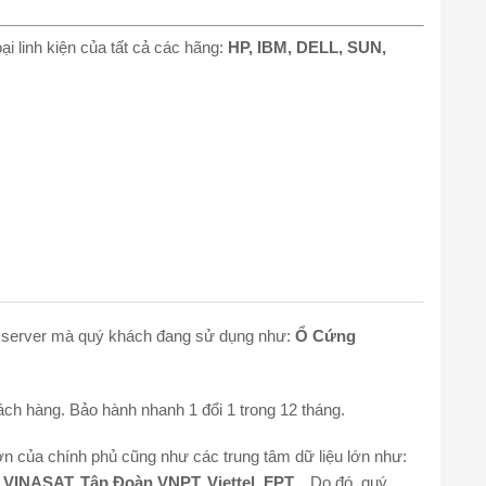
i linh kiện của tất cả các hãng:
HP, IBM, DELL, SUN,
oại server mà quý khách đang sử dụng như:
Ổ Cứng
ách hàng. Bảo hành nhanh 1 đổi 1 trong 12 tháng.
́n của chính phủ cũng như các trung tâm dữ liệu lớn như:
h VINASAT, Tập Đoàn VNPT, Viettel, FPT
…Do đó, quý