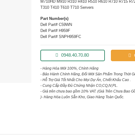
M710HD M910 R310 R410 R510 R610 R710 R715 R7
T310 T410 T610 T710 Servers
Part Number(s)
Dell Part# C59WN
Dell Part# H959F
Dell Part# SNPH959FC
0948.40.70.80
- Hàng Hóa Mới 100%, Chính Hãng
- Bảo Hành Chính Hãng, Đổi Mới Sản Phẩm Trong Thời G
- Hỗ Trợ Giá Tốt Nhất Cho Mọi Dự Án, Chiết Khấu Cao .
- Cung Cấp Đầy Đủ Chứng Nhận CO,CQ,IV,PL.
- Giá trên chưa bao gồm 10% VAT.
(Giá Trên Chưa Bao G
)
- Hàng Hóa Luôn Sẵn Kho, Giao Hàng Toàn Quốc.