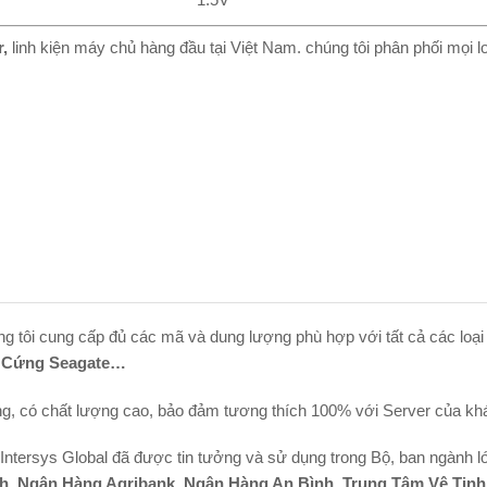
r
,
linh kiện máy chủ hàng đầu tại Việt Nam. chúng tôi phân phối mọi loạ
ng tôi cung cấp đủ các mã và dung lượng phù hợp với tất cả các l
Ổ Cứng Seagate…
̃ng, có chất lượng cao, bảo đảm tương thích 100% với Server của kh
Intersys Global đã được tin tưởng và sử dụng trong Bộ, ban ngành lơ
inh, Ngân Hàng Agribank, Ngân Hàng An Bình, Trung Tâm Vệ Tin