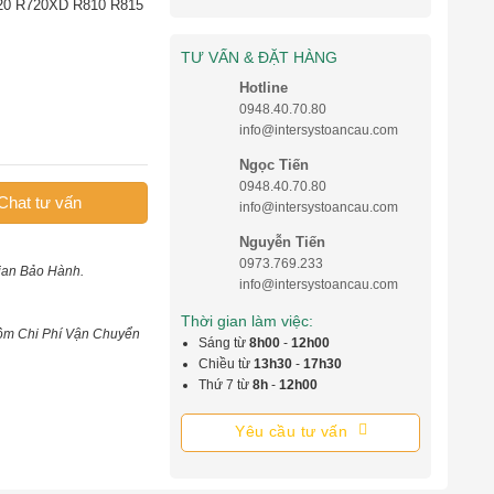
20 R720XD R810 R815
TƯ VẤN & ĐẶT HÀNG
Hotline
0948.40.70.80
info@intersystoancau.com
Ngọc Tiến
0948.40.70.80
Chat tư vấn
info@intersystoancau.com
Nguyễn Tiến
0973.769.233
ian Bảo Hành.
info@intersystoancau.com
Thời gian làm việc:
ồm Chi Phí Vận Chuyển
Sáng từ
8h00
-
12h00
Chiều từ
13h30
-
17h30
Thứ 7 từ
8h
-
12h00
Yêu cầu tư vấn