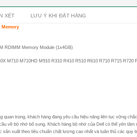
N XÉT
LƯU Ý KHI ĐẶT HÀNG
R Memory
AM RDIMM Memory Module (1x4GB)
10X M710 M710HD M910 R310 R410 R510 R610 R710 R715 R720 R
ng quan trọng, khách hàng đang yêu cầu hiệu năng liên tục vững chắc
cầu về bộ nhớ bổ sung. Khách hàng bộ nhớ của Dell có thể yên tâm 
 sản xuất theo tiêu chuẩn chất lượng cao nhất và tuân thủ các quy tr