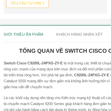
YÊU CẦU TƯ VẤN
GIỚI THIỆU ẤN PHẨM
KHÁCH HÀNG NHẬN XÉT
TỔNG QUAN VỀ SWITCH CISCO C
Switch Cisco C9200L-24PXG-2Y-E
là một trong các thiết bị ch
rộng sức mạnh của mạng dựa trên mục đích và đổi mới phần cứ
bộ triển khai rộng hơn. Với phả hệ gia đình,
C9200L-24PXG-2Y-E
Catalyst 9200 mang đến sự đơn giản mà không ảnh hưởng bởi vì n
giản hóa vấn đề chuyển mạch.
Là các khối xây dựng nền tảng cho Kiến trúc mạng kỹ thuật số củ
bị chuyển mạch Catalyst 9200 Series giúp khách hàng đơn giản h
chi phí vận hành bằng cách tận dụng trí thông minh, tự động hó