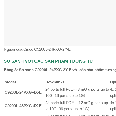
Nguồn của Cisco C9200L-24PXG-2Y-E
SO SÁNH VỚI CÁC SẢN PHẨM TƯƠNG TỰ
Bảng 3: So sánh C9200L-24PXG-2Y-E với các sản phẩm tương
Model
Downlinks
Upl
24 ports full PoE+ (8 mGig ports up to
4x 
C9200L-24PXG-4X-E
10G, 16 ports up to 1G)
upl
48 ports full POE+ (12 mGig ports up
4x 
C9200L-48PXG-4X-E
to 10G, 36 ports up to 1G)
upl