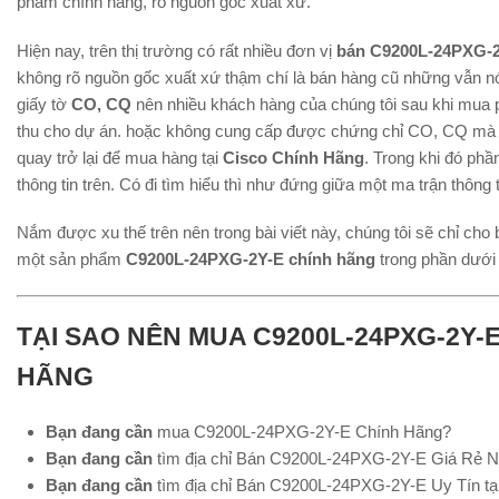
phẩm chính hãng, rõ nguồn gốc xuất xứ.
Hiện nay, trên thị trường có rất nhiều đơn vị
bán C9200L-24PXG-
không rõ nguồn gốc xuất xứ thậm chí là bán hàng cũ những vẫn nó
giấy tờ
CO, CQ
nên nhiều khách hàng của chúng tôi sau khi mua p
thu cho dự án. hoặc không cung cấp được chứng chỉ CO, CQ mà k
quay trở lại để mua hàng tại
Cisco Chính Hãng
. Trong khi đó phầ
thông tin trên. Có đi tìm hiểu thì như đứng giữa một ma trận thông t
Nắm được xu thế trên nên trong bài viết này, chúng tôi sẽ chỉ cho 
một sản phẩm
C9200L-24PXG-2Y-E chính hãng
trong phần dưới
TẠI SAO NÊN MUA C9200L-24PXG-2Y-E
HÃNG
Bạn đang cần
mua C9200L-24PXG-2Y-E Chính Hãng?
Bạn đang cần
tìm địa chỉ Bán C9200L-24PXG-2Y-E Giá Rẻ N
Bạn đang cần
tìm địa chỉ Bán C9200L-24PXG-2Y-E Uy Tín tại 