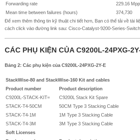
Forwarding rate
229.16 Mp
Mean time between failures (hours)
374,730
Để xem thêm thông tin kỹ thuật chi tiết hơn, Bạn có thể tải về tài li
cách click vào đường link sau: Cisco-Catalyst-9200-Series-Switc
CÁC PHỤ KIỆN CỦA C9200L-24PXG-2Y
Bảng 2: Các phụ kiện của C9200L-24PXG-2Y-E
StackWise-80 and StackWise-160 Kit and cables
Product number
Product description
C9200L-STACK-KIT=
C9200L Stack Kit Spare
STACK-T4-50CM
50CM Type 3 Stacking Cable
STACK-T4-1M
1M Type 3 Stacking Cable
STACK-T4-3M
3M Type 3 Stacking Cable
Soft Licenses