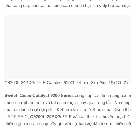
nhà cung cấp nào có thể cung cấp cho dù bạn có ý định ở đâu dựa
C9200L-24PXG-2Y-E Catalyst 9200L 24-port 8xmGig, 16x1G, 2x2
Switch Cisco Catalyst 9200 Series
cung cấp các tính năng bảo m
cũng như phần mềm và tất cả dữ liệu chảy qua công tắc. Nó cung
của bạn luôn hoạt động tốt. Kết hợp với các API mở của Cisco IO
UADP ASIC
, C9200L-24PXG-2Y-E
và các thiết bị chuyển mạch C
những gì bạn cần ngay bây giờ với sự bảo vệ đầu tư cho những đổi