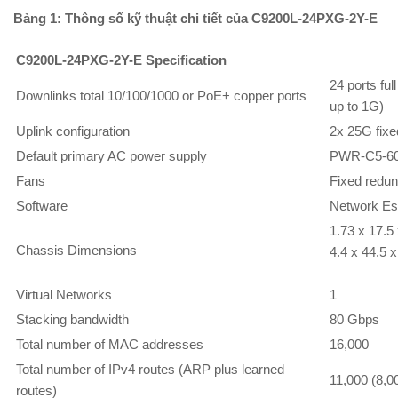
Bảng 1: Thông số kỹ thuật chi tiết của C9200L-24PXG-2Y-E
C9200L-24PXG-2Y-E Specification
24 ports fu
Downlinks total 10/100/1000 or PoE+ copper ports
up to 1G)
Uplink configuration
2x 25G fixe
Default primary AC power supply
PWR-C5-6
Fans
Fixed redun
Software
Network Es
1.73 x 17.5
Chassis Dimensions
4.4 x 44.5 
Virtual Networks
1
Stacking bandwidth
80 Gbps
Total number of MAC addresses
16,000
Total number of IPv4 routes (ARP plus learned
11,000 (8,00
routes)