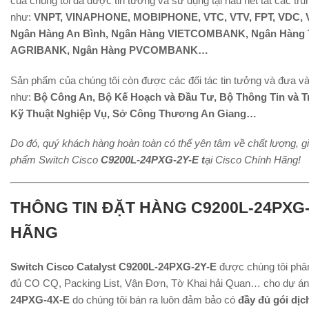
của chúng tôi đã được tin tưởng và sử dụng tại hầu hết tất các t
như:
VNPT, VINAPHONE, MOBIPHONE, VTC, VTV, FPT, VDC, V
Ngân Hàng An Bình, Ngân Hàng VIETCOMBANK, Ngân Hàn
AGRIBANK, Ngân Hàng PVCOMBANK…
Sản phẩm của chúng tôi còn được các đối tác tin tưởng và đưa và
như:
Bộ Công An, Bộ Kế Hoạch và Đầu Tư, Bộ Thông Tin và T
Kỹ Thuật Nghiệp Vụ, Sở Công Thương An Giang…
Do đó, quý khách hàng hoàn toàn có thể yên tâm về chất lượng, g
phẩm Switch Cisco
C9200L-24PXG-2Y-E t
ại Cisco Chính Hãng!
THÔNG TIN ĐẶT HÀNG C9200L-24PXG-
HÃNG
Switch Cisco Catalyst C9200L-24PXG-2Y-E
được chúng tôi phân
đủ CO CQ, Packing List, Vận Đơn, Tờ Khai hải Quan… cho dự án c
24PXG-4X-E
do chúng tôi bán ra luôn đảm bảo có
đầy đủ gói dịc