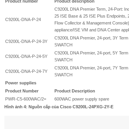
Product number
Product description
C9200L DNA Premier Term, 24-Port: In
25 ISE Base & 25 ISE Plus Endpoints, 2
C9200L-DNA-P-24
Flow Collector & Management Console).
appliance/ISE VM and DNA Center appl
C9200L DNA Premier, 24-port, 3Y Ter
C9200L-DNA-P-24-3Y
SWATCH
C9200L DNA Premier, 24-port, 5Y Ter
C9200L-DNA-P-24-5Y
SWATCH
C9200L DNA Premier, 24-port, 7Y Ter
C9200L-DNA-P-24-7Y
SWATCH
Power supplies
Product Number
Product Description
PWR-C5-600WAC/2=
600WAC power supply spare
Hình ảnh 4: Nguồn cấp của Cisco C9200L-24PXG-2Y-E