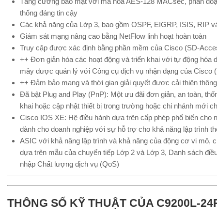
Tăng cường bảo mật với mã hóa AES-128 MACsec, phân đoạn
thống đáng tin cậy
Các khả năng của Lớp 3, bao gồm OSPF, EIGRP, ISIS, RIP và
Giám sát mạng nâng cao bằng NetFlow linh hoạt hoàn toàn
Truy cập được xác định bằng phần mềm của Cisco (SD-Acce
++ Đơn giản hóa các hoạt động và triển khai với tự động hóa
mây được quản lý với Công cụ dịch vụ nhận dạng của Cisco (
++ Đảm bảo mạng và thời gian giải quyết được cải thiện thô
Đã bật Plug and Play (PnP): Một ưu đãi đơn giản, an toàn, thốn
khai hoặc cập nhật thiết bị trong trường hoặc chi nhánh mới 
Cisco IOS XE: Hệ điều hành dựa trên cấp phép phổ biến cho
dành cho doanh nghiệp với sự hỗ trợ cho khả năng lập trình th
ASIC với khả năng lập trình và khả năng của động cơ vi mô, c
dựa trên mẫu của chuyển tiếp Lớp 2 và Lớp 3, Danh sách điề
nhập Chất lượng dịch vụ (QoS)
THÔNG SỐ KỸ THUẬT CỦA C9200L-24