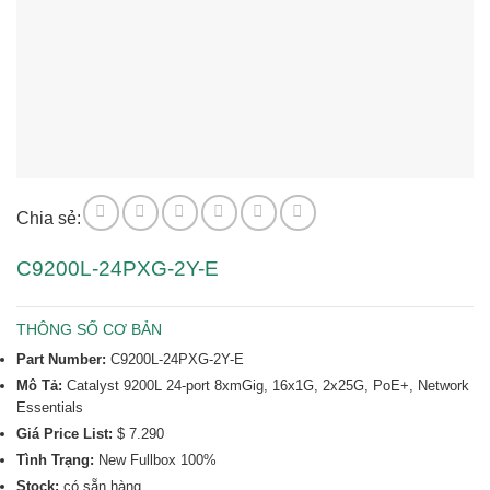
Chia sẻ:
C9200L-24PXG-2Y-E
THÔNG SỐ CƠ BẢN
Part Number:
C9200L-24PXG-2Y-E
Mô Tả:
Catalyst 9200L 24-port 8xmGig, 16x1G, 2x25G, PoE+, Network
Essentials
Giá Price List:
$ 7.290
Tình Trạng:
New Fullbox 100%
Stock:
có sẵn hàng