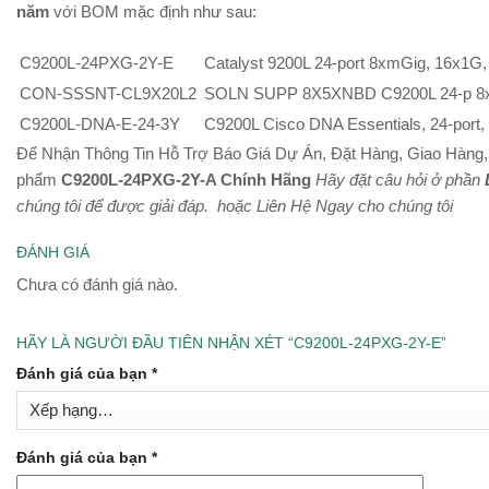
năm
với BOM mặc định như sau:
C9200L-24PXG-2Y-E
Catalyst 9200L 24-port 8xmGig, 16x1G
CON-SSSNT-CL9X20L2
SOLN SUPP 8X5XNBD C9200L 24-p 8x
C9200L-DNA-E-24-3Y
C9200L Cisco DNA Essentials, 24-port, 
Để Nhận Thông Tin Hỗ Trợ Báo Giá Dự Án, Đặt Hàng, Giao Hàng,
phẩm
C9200L-24PXG-2Y-A Chính Hãng
Hãy đặt câu hỏi ở phần
chúng tôi để được giải đáp.
hoặc Liên Hệ Ngay cho chúng tôi
ĐÁNH GIÁ
Chưa có đánh giá nào.
HÃY LÀ NGƯỜI ĐẦU TIÊN NHẬN XÉT “C9200L-24PXG-2Y-E”
Đánh giá của bạn
*
Đánh giá của bạn
*