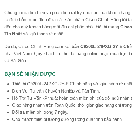
Chúng tôi đã tìm hiểu và phân tích rất kỹ nhu cầu của khách hàng
ra đời nhằm mục đích đưa các sản phẩm Cisco Chính Hãng tới tay
dến cho quý khách hàng một địa chỉ phân phối thiết bị mạng
Cisco
Tín Nhất
với giá thành rẻ nhất!
Do đó, Cisco Chính Hãng cam kết
bán C9200L-24PXG-2Y-E Chín
nhất Việt Nam. Quý khách có thể đặt hàng online hoặc mua trực tiế
và Sài Gòn.
BẠN SẼ NHẬN ĐƯỢC
Thiết bị C9200L-24PXG-2Y-E Chính hãng với giá thành rẻ nhấ
Dịch Vụ, Tư vấn Chuyên Nghiệp và Tận Tình.
Hõ Trợ Tư Vấn kỹ thuật hoàn toàn miễn phí của đội ngũ nhân
Giao hàng nhanh trên Toàn Quốc, thời gian giao hàng chỉ trong
Đổi trả miễn phí trong 7 ngày.
Cho mượn thiết bị tương đương trong quá trình bảo hành