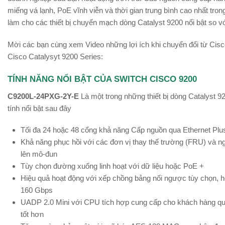
miếng vá lạnh, PoE vĩnh viễn và thời gian trung bình cao nhất tr
làm cho các thiết bị chuyển mạch dòng Catalyst 9200 nổi bật so v
Mời các bạn cùng xem Video những lợi ích khi chuyển đổi từ Cisc
Cisco Catalysyt 9200 Series:
TÍNH NĂNG NỔI BẬT CỦA SWITCH CISCO 9200
C9200L-24PXG-2Y-E
Là một trong những thiết bị dòng Catalyst 
tính nổi bật sau đây
Tối đa 24 hoặc 48 cổng khả năng Cấp nguồn qua Ethernet Plu
Khả năng phục hồi với các đơn vị thay thế trường (FRU) và n
lên mô-đun
Tùy chọn đường xuống linh hoạt với dữ liệu hoặc PoE +
Hiệu quả hoạt động với xếp chồng bảng nối ngược tùy chọn, hỗ
160 Gbps
UADP 2.0 Mini với CPU tích hợp cung cấp cho khách hàng quy 
tốt hơn