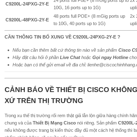
24 ports full PoE+ (8 mGig ports up to
2x 
C9200L-24PXG-2Y-E
10G, 16 ports up to 1G)
upl
48 ports full POE+ (8 mGig ports up
2x 
C9200L-48PXG-2Y-E
to 10G, 40 ports up to 1G)
upl
CẦN THÔNG TIN BỔ XUNG VỀ C9200L-24PXG-2Y-E ?
Nếu bạn cần thêm bất cứ thông tin nào về sản phẩm
Cisco C
Hãy đặt câu hỏi ở phần
Live Chat
hoặc
Gọi ngay Hotline
cho 
Hoặc bạn có thể gửi email về địa chỉ: lienhe@ciscochinhhang
CẢNH BÁO VỀ THIẾT BỊ CISCO KHÔN
XỨ TRÊN THỊ TRƯỜNG
Trong xu thế thị trường rối rem thật giả lẫn lộn giữa hàng chính hã
chung và của
Thiết Bị Mạng Cisco
nói riêng. Sản phẩm
C9200L-
nếu không được trang bị kiến thức đầy đủ một cách hệ thống thì 