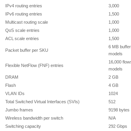
IPv4 routing entries
3,000
IPv6 routing entries
1,500
Multicast routing scale
1,000
QoS scale entries
1,000
ACL scale entries
1,500
6 MB buffers
Packet buffer per SKU
models
16,000 flow
Flexible NetFlow (FNF) entries
models
DRAM
2 GB
Flash
4 GB
VLAN IDs
1024
Total Switched Virtual Interfaces (SVIs)
512
Jumbo frames
9198 bytes
Wireless bandwidth per switch
N/A
Switching capacity
292 Gbps