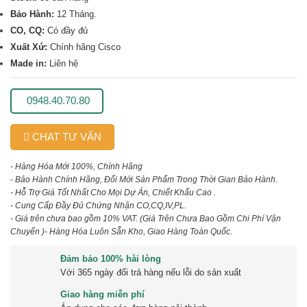
Bảo Hành:
12 Tháng.
CO, CQ:
Có đầy đủ
Xuất Xứ:
Chính hãng Cisco
Made in:
Liên hệ
0948.40.70.80
CHAT TƯ VẤN
- Hàng Hóa Mới 100%, Chính Hãng
- Bảo Hành Chính Hãng, Đổi Mới Sản Phẩm Trong Thời Gian Bảo Hành.
- Hỗ Trợ Giá Tốt Nhất Cho Mọi Dự Án, Chiết Khấu Cao .
- Cung Cấp Đầy Đủ Chứng Nhận CO,CQ,IV,PL.
- Giá trên chưa bao gồm 10% VAT.
(Giá Trên Chưa Bao Gồm Chi Phí Vận
Chuyển )
- Hàng Hóa Luôn Sẵn Kho, Giao Hàng Toàn Quốc.
Đảm bảo 100% hài lòng
Với 365 ngày đổi trả hàng nếu lỗi do sản xuất
Giao hàng miễn phí