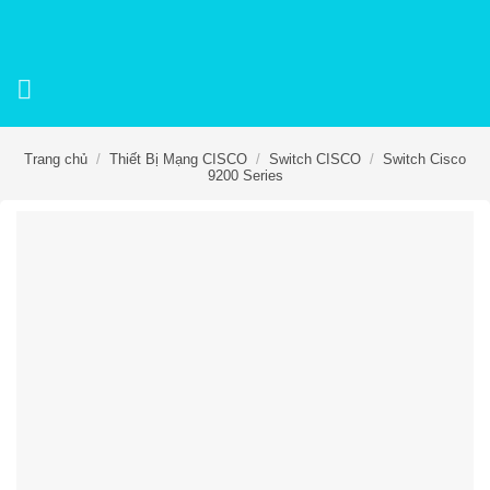
Skip
to
content
Trang chủ
/
Thiết Bị Mạng CISCO
/
Switch CISCO
/
Switch Cisco
9200 Series