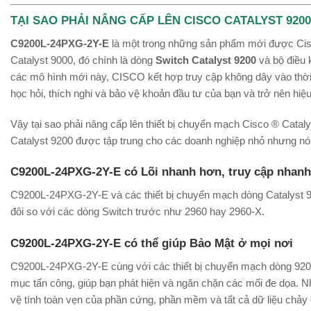
TẠI SAO PHẢI NÂNG CẤP LÊN CISCO CATALYST 9200
C9200L-24PXG-2Y-E
là một trong những sản phẩm mới được Cisc
Catalyst 9000, đó chính là dòng
Switch Catalyst 9200
và bộ điều
các mô hình mới này, CISCO kết hợp truy cập không dây vào thờ
học hỏi, thích nghi và bảo vệ khoản đầu tư của bạn và trở nên hiệu
Vậy tại sao phải nâng cấp lên thiết bị chuyển mạch Cisco ® Cataly
Catalyst 9200 được tập trung cho các doanh nghiệp nhỏ nhưng n
C9200L-24PXG-2Y-E có Lõi nhanh hơn, truy cập nhan
C9200L-24PXG-2Y-E và các thiết bị chuyển mạch dòng Catalyst 9
đôi so với các dòng Switch trước như 2960 hay 2960-X.
C9200L-24PXG-2Y-E có thể giúp Bảo Mật ở mọi nơi
C9200L-24PXG-2Y-E cùng với các thiết bị chuyển mạch dòng 920
mục tấn công, giúp bạn phát hiện và ngăn chặn các mối đe dọa. 
vệ tính toàn vẹn của phần cứng, phần mềm và tất cả dữ liệu chảy q