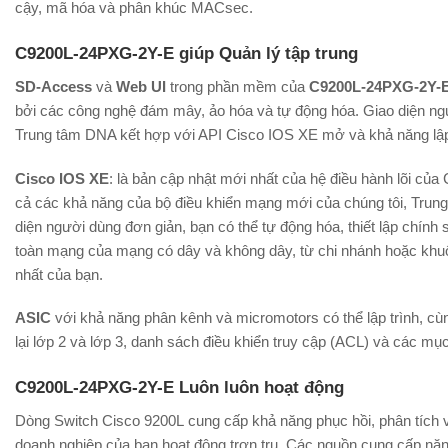
cậy, mã hóa và phân khúc MACsec.
C9200L-24PXG-2Y-E giúp Quản lý tập trung
SD-Access
và
Web UI
trong phần mềm của
C9200L-24PXG-2Y-
bởi các công nghệ đám mây, ảo hóa và tự động hóa. Giao diện n
Trung tâm DNA kết hợp với API Cisco IOS XE mở và khả năng lập
Cisco IOS XE
: là bản cập nhật mới nhất của hệ điều hành lõi của C
cả các khả năng của bộ điều khiển mạng mới của chúng tôi, Trun
diện người dùng đơn giản, bạn có thể tự động hóa, thiết lập chính
toàn mạng của mạng có dây và không dây, từ chi nhánh hoặc khuô
nhất của bạn.
ASIC
với khả năng phân kênh và micromotors có thể lập trình, cù
lại lớp 2 và lớp 3, danh sách điều khiển truy cập (ACL) và các mụ
C9200L-24PXG-2Y-E Luôn luôn hoạt động
Dòng Switch Cisco 9200L cung cấp khả năng phục hồi, phân tích 
doanh nghiệp của bạn hoạt động trơn tru. Các nguồn cung cấp nă