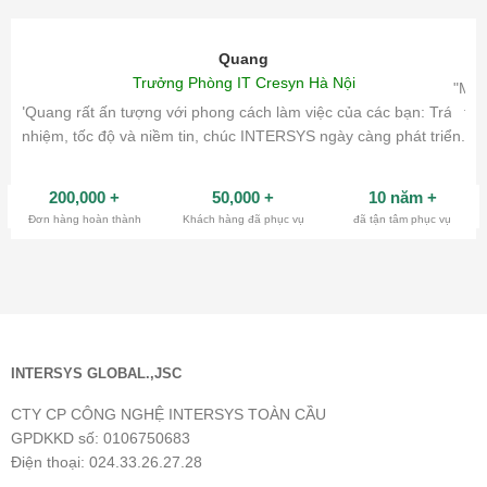
Quang
Trưởng Phòng IT Cresyn Hà Nội
"Mìn
"Quang rất ấn tượng với phong cách làm việc của các bạn: Trách
tri
nhiệm, tốc độ và niềm tin, chúc INTERSYS ngày càng phát triển.
200,000
+
50,000
+
10 năm
+
Đơn hàng hoàn thành
Khách hàng đã phục vụ
đã tận tâm phục vụ
INTERSYS GLOBAL.,JSC
CTY CP CÔNG NGHỆ INTERSYS TOÀN CẦU
GPDKKD số: 0106750683
Điện thoại: 024.33.26.27.28