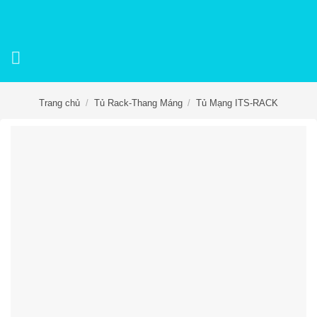
Skip
to
content
Trang chủ
/
Tủ Rack-Thang Máng
/
Tủ Mạng ITS-RACK