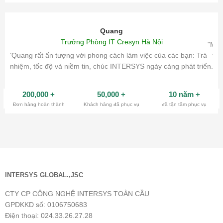
Quang
Trưởng Phòng IT Cresyn Hà Nội
"Mìn
"Quang rất ấn tượng với phong cách làm việc của các bạn: Trách
tri
nhiệm, tốc độ và niềm tin, chúc INTERSYS ngày càng phát triển.
200,000
+
50,000
+
10 năm
+
Đơn hàng hoàn thành
Khách hàng đã phục vụ
đã tận tâm phục vụ
INTERSYS GLOBAL.,JSC
CTY CP CÔNG NGHỆ INTERSYS TOÀN CẦU
GPDKKD số: 0106750683
Điện thoại: 024.33.26.27.28