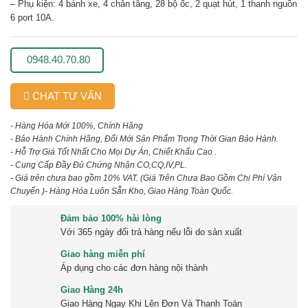
– Phụ kiện: 4 bánh xe, 4 chân tăng, 28 bộ ốc, 2 quạt hút, 1 thanh nguồn
6 port 10A.
0948.40.70.80
CHAT TƯ VẤN
- Hàng Hóa Mới 100%, Chính Hãng
- Bảo Hành Chính Hãng, Đổi Mới Sản Phẩm Trong Thời Gian Bảo Hành.
- Hỗ Trợ Giá Tốt Nhất Cho Mọi Dự Án, Chiết Khấu Cao .
- Cung Cấp Đầy Đủ Chứng Nhận CO,CQ,IV,PL.
- Giá trên chưa bao gồm 10% VAT.
(Giá Trên Chưa Bao Gồm Chi Phí Vận
Chuyển )
- Hàng Hóa Luôn Sẵn Kho, Giao Hàng Toàn Quốc.
Đảm bảo 100% hài lòng
Với 365 ngày đổi trả hàng nếu lỗi do sản xuất
Giao hàng miễn phí
Áp dụng cho các đơn hàng nội thành
Giao Hàng 24h
Giao Hàng Ngay Khi Lên Đơn Và Thanh Toán