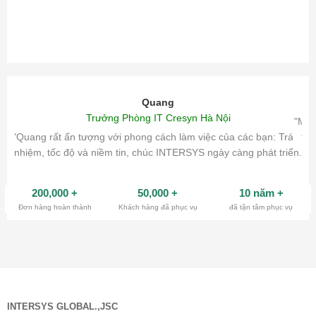
Quang
Trưởng Phòng IT Cresyn Hà Nội
"Mìn
"Quang rất ấn tượng với phong cách làm việc của các bạn: Trách
tri
nhiệm, tốc độ và niềm tin, chúc INTERSYS ngày càng phát triển.
200,000
+
50,000
+
10 năm
+
Đơn hàng hoàn thành
Khách hàng đã phục vụ
đã tận tâm phục vụ
INTERSYS GLOBAL.,JSC