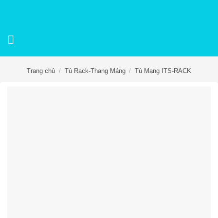
Skip
to
content
Trang chủ
/
Tủ Rack-Thang Máng
/
Tủ Mạng ITS-RACK