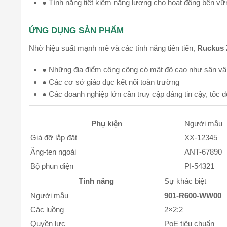
● Tính năng tiết kiệm năng lượng cho hoạt động bền vữ
ỨNG DỤNG SẢN PHẨM
Nhờ hiệu suất mạnh mẽ và các tính năng tiên tiến,
Ruckus 
● Những địa điểm công cộng có mật độ cao như sân vậ
● Các cơ sở giáo dục kết nối toàn trường
● Các doanh nghiệp lớn cần truy cập đáng tin cậy, tốc 
Phụ kiện
Người mẫu
Giá đỡ lắp đặt
XX-12345
Ăng-ten ngoài
ANT-67890
Bộ phun điện
PI-54321
Tính năng
Sự khác biệt
Người mẫu
901-R600-WW00
Các luồng
2×2:2
Quyền lực
PoE tiêu chuẩn