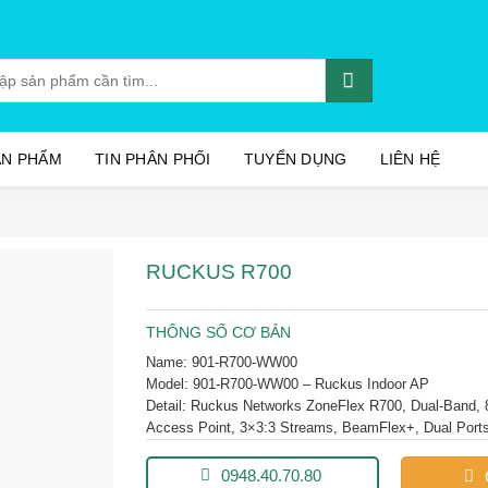
:
ẢN PHẨM
TIN PHÂN PHỐI
TUYỂN DỤNG
LIÊN HỆ
RUCKUS R700
THÔNG SỐ CƠ BẢN
Name:
901-R700-WW00
Model: 901-R700-WW00 – Ruckus Indoor AP
Detail:
Ruckus Networks ZoneFlex R700, Dual-Band, 
Access Point, 3×3:3 Streams, BeamFlex+, Dual Port
0948.40.70.80