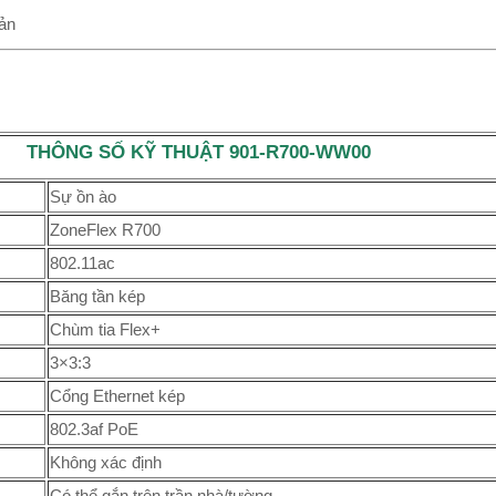
ản
THÔNG SỐ KỸ THUẬT 901-R700-WW00
Sự ồn ào
ZoneFlex R700
802.11ac
Băng tần kép
Chùm tia Flex+
3×3:3
Cổng Ethernet kép
802.3af PoE
Không xác định
Có thể gắn trên trần nhà/tường