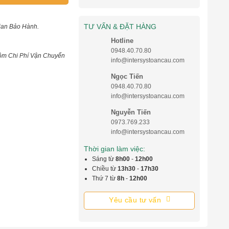
TƯ VẤN & ĐẶT HÀNG
ian Bảo Hành.
Hotline
0948.40.70.80
ồm Chi Phí Vận Chuyển
info@intersystoancau.com
Ngọc Tiến
0948.40.70.80
info@intersystoancau.com
Nguyễn Tiến
0973.769.233
info@intersystoancau.com
Thời gian làm việc:
Sáng từ
8h00
-
12h00
Chiều từ
13h30
-
17h30
Thứ 7 từ
8h
-
12h00
Yêu cầu tư vấn