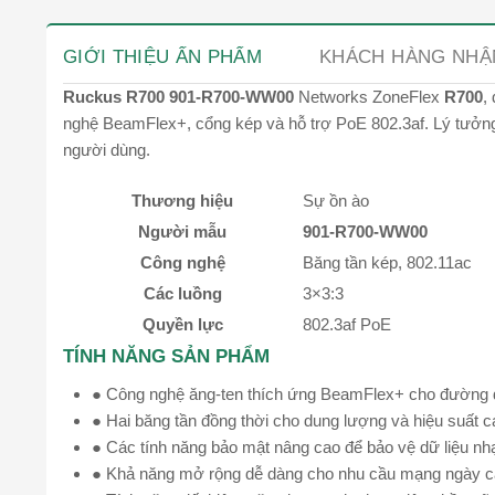
GIỚI THIỆU ẤN PHẨM
KHÁCH HÀNG NHẬ
Ruckus R700 901-R700-WW00
Networks ZoneFlex
R700
,
nghệ BeamFlex+, cổng kép và hỗ trợ PoE 802.3af. Lý tưởn
người dùng.
Thương hiệu
Sự ồn ào
Người mẫu
901-R700-WW00
Công nghệ
Băng tần kép, 802.11ac
Các luồng
3×3:3
Quyền lực
802.3af PoE
TÍNH NĂNG SẢN PHẨM
● Công nghệ ăng-ten thích ứng BeamFlex+ cho đường dẫ
● Hai băng tần đồng thời cho dung lượng và hiệu suất c
● Các tính năng bảo mật nâng cao để bảo vệ dữ liệu n
● Khả năng mở rộng dễ dàng cho nhu cầu mạng ngày c