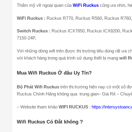
Thẩm mỹ về ngoại quan của
WiFi Ruckus
cũng ưa nhìn, hi
WiFi Ruckus :
Ruckus R770, Ruckus R560, Ruckus R760,
Switch Ruckus :
Ruckus ICX7850, Ruckus ICX8200, Rucku
7150-24P,
Với những dòng wifi trên được thị trường tiêu dùng rất ưa 
với khách hàng trong quá trình sử dụng thiết bị mạng
wifi 
Mua Wifi Ruckus Ở đâu Uy Tín?
Bộ Phát Wifi Ruckus
trên thị trường hiện nay có một số đ
Ruckus Chính Hãng không qua trung gian– Giá Rẻ – Chuyên
– Website tham khảo
WIFI RUCKUS
:
https://intersystoan
Wifi Ruckus Có Đắt không ?