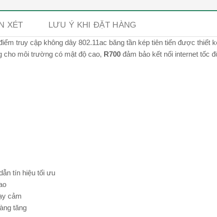
N XÉT
LƯU Ý KHI ĐẶT HÀNG
 điểm truy cập không dây 802.11ac băng tần kép tiên tiến được thiết kế
g cho môi trường có mật độ cao,
R700
đảm bảo kết nối internet tốc đ
n tín hiệu tối ưu
ao
hạy cảm
àng tăng