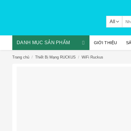
Skip
to
content
Tìm
kiếm
DANH MỤC SẢN PHẨM
GIỚI THIỆU
S
Trang chủ
/
Thiết Bị Mạng RUCKUS
/
WiFi Ruckus