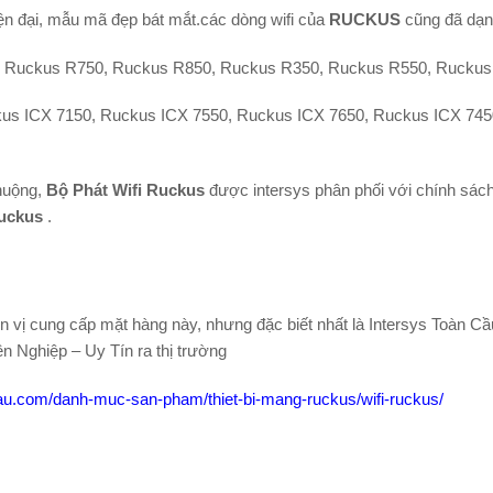
ện đại, mẫu mã đẹp bát mắt.các dòng wifi của
RUCKUS
cũng đã dạn
 Ruckus R750, Ruckus R850, Ruckus R350, Ruckus R550, Ruckus
s ICX 7150, Ruckus ICX 7550, Ruckus ICX 7650, Ruckus ICX 745
chuộng,
Bộ Phát Wifi Ruckus
được intersys phân phối với chính sách
Ruckus
.
ơn vị cung cấp mặt hàng này, nhưng đặc biết nhất là Intersys Toàn C
 Nghiệp – Uy Tín ra thị trường
cau.com/danh-muc-san-pham/thiet-bi-mang-ruckus/wifi-ruckus/