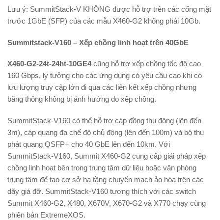
Lưu ý: SummitStack-V KHÔNG được hỗ trợ trên các cổng mặt
trước 1GbE (SFP) của các mẫu X460-G2 không phải 10Gb.
Summitstack-V160 – Xếp chồng linh hoạt trên 40GbE
X460-G2-24t-24ht-10GE4
cũng hỗ trợ xếp chồng tốc độ cao
160 Gbps, lý tưởng cho các ứng dụng có yêu cầu cao khi có
lưu lượng truy cập lớn đi qua các liên kết xếp chồng nhưng
băng thông không bị ảnh hưởng do xếp chồng.
SummitStack-V160 có thể hỗ trợ cáp đồng thụ động (lên đến
3m), cáp quang đa chế độ chủ động (lên đến 100m) và bộ thu
phát quang QSFP+ cho 40 GbE lên đến 10km. Với
SummitStack-V160, Summit X460-G2 cung cấp giải pháp xếp
chồng linh hoạt bên trong trung tâm dữ liệu hoặc văn phòng
trung tâm để tạo cơ sở hạ tầng chuyển mạch ảo hóa trên các
dãy giá đỡ. SummitStack-V160 tương thích với các switch
Summit X460-G2, X480, X670V, X670-G2 và X770 chạy cùng
phiên bản ExtremeXOS.