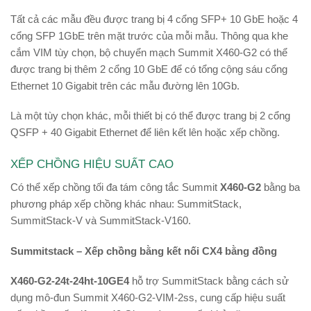
Tất cả các mẫu đều được trang bị 4 cổng SFP+ 10 GbE hoặc 4
cổng SFP 1GbE trên mặt trước của mỗi mẫu. Thông qua khe
cắm VIM tùy chọn, bộ chuyển mạch Summit X460-G2 có thể
được trang bị thêm 2 cổng 10 GbE để có tổng cộng sáu cổng
Ethernet 10 Gigabit trên các mẫu đường lên 10Gb.
Là một tùy chọn khác, mỗi thiết bị có thể được trang bị 2 cổng
QSFP + 40 Gigabit Ethernet để liên kết lên hoặc xếp chồng.
XẾP CHỒNG HIỆU SUẤT CAO
Có thể xếp chồng tối đa tám công tắc Summit
X460-G2
bằng ba
phương pháp xếp chồng khác nhau: SummitStack,
SummitStack-V và SummitStack-V160.
Summitstack – Xếp chồng bằng kết nối CX4 bằng đồng
X460-G2-24t-24ht-10GE4
hỗ trợ SummitStack bằng cách sử
dụng mô-đun Summit X460-G2-VIM-2ss, cung cấp hiệu suất