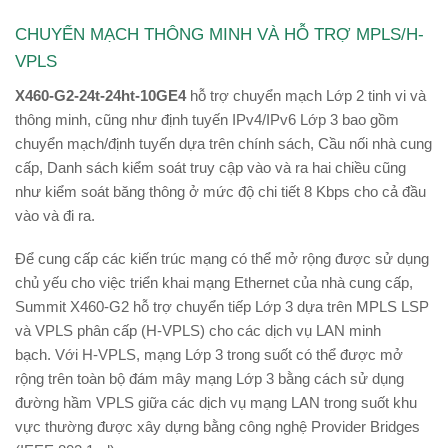
CHUYỂN MẠCH THÔNG MINH VÀ HỖ TRỢ MPLS/H-
VPLS
X460-G2-24t-24ht-10GE4
hỗ trợ chuyển mạch Lớp 2 tinh vi và
thông minh, cũng như định tuyến IPv4/IPv6 Lớp 3 bao gồm
chuyển mạch/định tuyến dựa trên chính sách, Cầu nối nhà cung
cấp, Danh sách kiểm soát truy cập vào và ra hai chiều cũng
như kiểm soát băng thông ở mức độ chi tiết 8 Kbps cho cả đầu
vào và đi ra.
Để cung cấp các kiến ​​trúc mạng có thể mở rộng được sử dụng
chủ yếu cho việc triển khai mạng Ethernet của nhà cung cấp,
Summit X460-G2 hỗ trợ chuyển tiếp Lớp 3 dựa trên MPLS LSP
và VPLS phân cấp (H-VPLS) cho các dịch vụ LAN minh
bạch. Với H-VPLS, mạng Lớp 3 trong suốt có thể được mở
rộng trên toàn bộ đám mây mạng Lớp 3 bằng cách sử dụng
đường hầm VPLS giữa các dịch vụ mạng LAN trong suốt khu
vực thường được xây dựng bằng công nghệ Provider Bridges