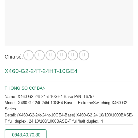
Chia sẻ:
X460-G2-24T-24HT-10GE4
THÔNG SỐ CƠ BẢN
Name:
X460-G2-24t-24ht-10GE4-Base P/N: 16757
Model: X460-G2-24t-24ht-10GE4-Base – ExtremeSwitching X460-G2
Series
Detail:
(X460-G2-24t-24ht-10GE4-Base) X460-G2 24 10/100/1000BASE-
T full duplex, 24 10/100/1000BASE-T full/half duplex, 4
0948.40.70.80