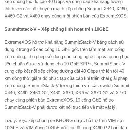
xếp chồng tốc độ cao 40 Gbps và cung cấp khả năng tương
thích với các bộ chuyển mạch xếp chồng Summit X440, X460,
X460-G2 và X480 chạy cùng một phiên bản của ExtremeXOS.
Summitstack-V – Xếp chồng linh hoạt trên 10GbE
ExtremeXOS hỗ trợ khả năng SummitStack-V bằng cách sử
dụng 2 trong số các cổng 10 GbE gốc trên tấm mặt làm cổng
xếp chồng, cho phép sử dụng các công nghệ cáp và quang học
tiêu chuẩn được sử dụng cho 10 GbE SFP+, SummitStack-V
cung cấp kết nối xếp chồng đường dài 40 Gbps trở lên tới 40
km đồng thời giảm độ phức tạp của cáp khi triển khai giải pháp
xếp chồng. SummitStack-V tương thích với các switch Summit
X440, X460, X460-G2, X480, X670, X670V, X670-G2 và X770
chạy cùng phiên bản ExtremeXOS. 10 cổng GbE hỗ trợ
SummitStack-V phải được kết nối trực tiếp về mặt vật lý.
Lưu ý: Việc xếp chồng sẽ KHÔNG được hỗ trợ trên VIM sợi
10GbE và VIM đồng 10GbE với các lô hàng X460-G2 ban đầu.