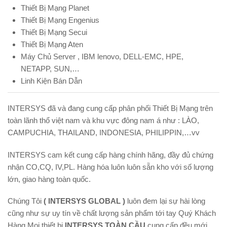
Thiết Bị Mạng Planet
Thiết Bị Mạng Engenius
Thiết Bị Mạng Secui
Thiết Bị Mạng Aten
Máy Chủ Server , IBM lenovo, DELL-EMC, HPE,
NETAPP, SUN,…
Linh Kiện Bán Dẫn
INTERSYS đã và đang cung cấp phân phối Thiết Bị Mạng trên
toàn lãnh thổ việt nam và khu vực đông nam á như : LÀO,
CAMPUCHIA, THAILAND, INDONESIA, PHILIPPIN,…vv
INTERSYS cam kết cung cấp hàng chính hãng, đầy đủ chứng
nhận CO,CQ, IV,PL. Hàng hóa luôn luôn sẵn kho với số lượng
lớn, giao hàng toàn quốc.
Chúng Tôi
( INTERSYS GLOBAL )
luôn đem lại sự hài lòng
cũng như sự uy tín về chất lượng sản phẩm tới tay Quý Khách
Hàng.Mọi thiết bị
INTERSYS TOÀN CẦU
cung cấp đều mới