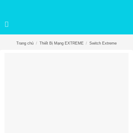
Skip
to
content
Trang chủ
/
Thiết Bị Mạng EXTREME
/
Switch Extreme