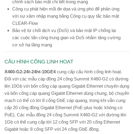
chính sách bảo mật chi tiết trong mạng
Công cụ phát hiện mối đe dọa và ứng phó để phản ứng
với sự xâm nhập mạng bằng Công cụ quy tắc bảo mật
CLEAR-Flow
Bảo vệ từ chối dịch vụ (DoS) và bảo mật IP chống lại
các cuộc tấn công trung gian và DoS nhằm tăng cường
cơ sở hạ tầng mạng
CẤU HÌNH CỔNG LINH HOẠT
X460-G2-24t-24ht-10GE4
cung cấp cấu hình cổng linh hoạt.
Đối với các mẫu cáp đồng 24 cổng Summit X460-G2 có đường
lên 10Gb với bốn cổng cáp quang Gigabit Ethernet chuyên dụng
và bốn cổng cáp quang Gigabit Ethernet dùng chung, bộ chuyển
mạch có thể có tới 8 cổng GbE cáp quang, trong khi vẫn cung
cấp 20 cổng đồng Gigabit Ethernet (PoE-plus hoặc không có
PoE). Các mẫu đồng 24 cổng Summit X460-G2 với đường lên
1Gb có thể cung cấp tới 12 cổng SFP với 20 cổng Ethernet
Gigabit hoặc 8 cổng SFP với 24 cổng GbE đồng.