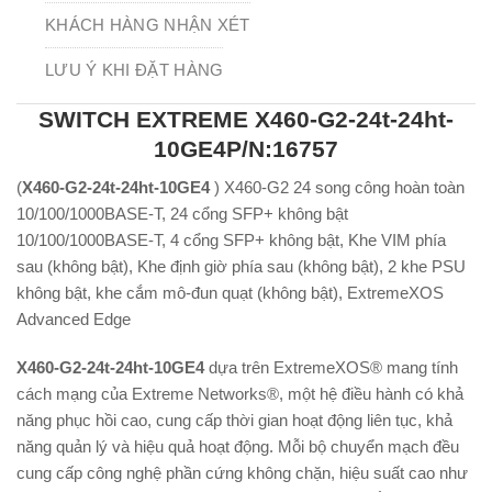
KHÁCH HÀNG NHẬN XÉT
LƯU Ý KHI ĐẶT HÀNG
SWITCH EXTREME X460-G2-24t-24ht-
10GE4P/N:16757
(
X460-G2-24t-24ht-10GE4
) X460-G2 24 song công hoàn toàn
10/100/1000BASE-T, 24 cổng SFP+ không bật
10/100/1000BASE-T, 4 cổng SFP+ không bật, Khe VIM phía
sau (không bật), Khe định giờ phía sau (không bật), 2 khe PSU
không bật, khe cắm mô-đun quạt (không bật), ExtremeXOS
Advanced Edge
X460-G2-24t-24ht-10GE4
dựa trên ExtremeXOS® mang tính
cách mạng của Extreme Networks®, một hệ điều hành có khả
năng phục hồi cao, cung cấp thời gian hoạt động liên tục, khả
năng quản lý và hiệu quả hoạt động. Mỗi bộ chuyển mạch đều
cung cấp công nghệ phần cứng không chặn, hiệu suất cao như