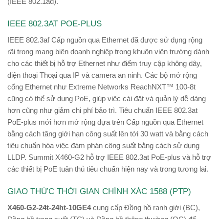
(IEEE 802.1ad).
IEEE 802.3AT POE-PLUS
IEEE 802.3af Cấp nguồn qua Ethernet đã được sử dụng rộng
rãi trong mạng biên doanh nghiệp trong khuôn viên trường dành
cho các thiết bị hỗ trợ Ethernet như điểm truy cập không dây,
điện thoại Thoại qua IP và camera an ninh. Các bộ mở rộng
cổng Ethernet như Extreme Networks ReachNXT™ 100-8t
cũng có thể sử dụng PoE, giúp việc cài đặt và quản lý dễ dàng
hơn cũng như giảm chi phí bảo trì. Tiêu chuẩn IEEE 802.3at
PoE-plus mới hơn mở rộng dựa trên Cấp nguồn qua Ethernet
bằng cách tăng giới hạn công suất lên tới 30 watt và bằng cách
tiêu chuẩn hóa việc đàm phán công suất bằng cách sử dụng
LLDP. Summit X460-G2 hỗ trợ IEEE 802.3at PoE-plus và hỗ trợ
các thiết bị PoE tuân thủ tiêu chuẩn hiện nay và trong tương lai.
GIAO THỨC THỜI GIAN CHÍNH XÁC 1588 (PTP)
X460-G2-24t-24ht-10GE4
cung cấp Đồng hồ ranh giới (BC),