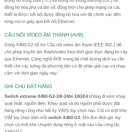
Đồng hồ trong suốt (TC) và Đồng hồ thông thường (OC) để
đồng bộ hóa pha và tần số, đồng thời cho phép mạng và các
thiết bị được kết nối được đồng bộ hóa với độ chính xác đến
từng micro giây qua kết nối Ethernet.
CẦU NỐI VIDEO ÂM THANH (AVB)
Dòng X460-G2 hỗ trợ Cầu nối video âm thanh IEEE 802.1 để
cho phép truyền âm thanh/video theo thời gian thực đáng tin cậy
qua Ethernet. Công nghệ AVB mang lại chất lượng dịch vụ cần
thiết cho các luồng đa phương tiện có độ phân giải cao và nhạy
cảm với thời gian ngày nay.
GHI CHÚ ĐẶT HÀNG
Switch extreme
X460-G2-24t-24ht-10GE4
không đi kèm khay
quạt hoặc nguồn điện. Khay quạt và bộ nguồn phải được đặt
hàng riêng cũng như bất kỳ VIMS tùy chọn nào. Chỉ có một khe
VIM tùy chọn trên mỗi
switch X460-G2
. Mô-đun định giờ tùy
chọn có một khe chuyên dụng riêng ở mặt sau của công tắc
X460-G2.