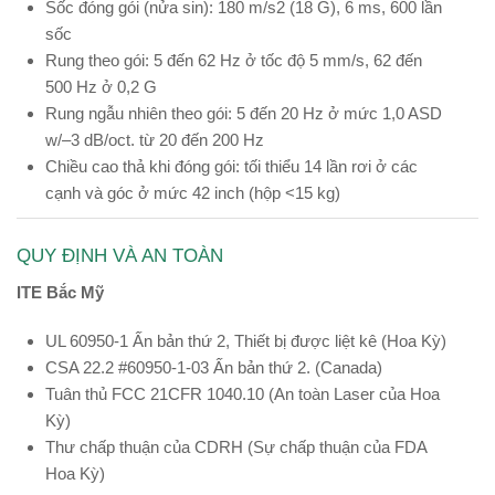
Sốc đóng gói (nửa sin): 180 m/s2 (18 G), 6 ms, 600 lần
sốc
Rung theo gói: 5 đến 62 Hz ở tốc độ 5 mm/s, 62 đến
500 Hz ở 0,2 G
Rung ngẫu nhiên theo gói: 5 đến 20 Hz ở mức 1,0 ASD
w/–3 dB/oct. từ 20 đến 200 Hz
Chiều cao thả khi đóng gói: tối thiểu 14 lần rơi ở các
cạnh và góc ở mức 42 inch (hộp <15 kg)
QUY ĐỊNH VÀ AN TOÀN
ITE Bắc Mỹ
UL 60950-1 Ấn bản thứ 2, Thiết bị được liệt kê (Hoa Kỳ)
CSA 22.2 #60950-1-03 Ấn bản thứ 2. (Canada)
Tuân thủ FCC 21CFR 1040.10 (An toàn Laser của Hoa
Kỳ)
Thư chấp thuận của CDRH (Sự chấp thuận của FDA
Hoa Kỳ)